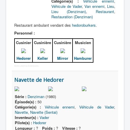
Lexique
Catégorie(s) :
Véhicule ennemi
,
Véhicule de Vader
,
Van ennemi
,
Lieu
,
Lieu (Denziman)
,
Restaurant
,
Denshi sentai Denziman (電子 戦
Restauration (Denziman)
隊 デンジマン) = Escadron
électronique Denziman
Restaurant ambulant vendant des
hedoroburkers
.
Personnel :
Série
Cusinier
Cusinière
Cusinière
Musicien
Personnages
Hedorer
Keller
Mirror
Hamburer
Mechas
More Joomla Extensions
Objets
Lieux
Navette de Hedorer
Épisodes
Série :
Denziman
(1980)
Chronologie
Épisode(s) :
50
Catégorie(s) :
Véhicule ennemi
,
Véhicule de Vader
,
Références
Navette
,
Navette (Sentai)
Inventeur(s) :
Vader
Fanservice
Pilote(s) :
Hedorer
Longueur :
?
Poids :
?
Vitesse :
?
Véhicules