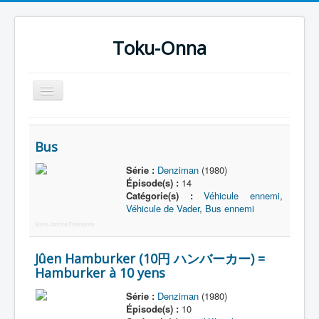
Toku-Onna
Basculer
la
navigation
Accueil
Bus
Toku-Actrices
Série :
Denziman
(1980)
Toku-Critiques
Épisode(s) :
14
Catégorie(s) :
Véhicule ennemi
,
Séries
Véhicule de Vader
,
Bus ennemi
Films
More Joomla Extensions
COSAA
Jûen Hamburker (10円 ハンバーカー) =
Hamburker à 10 yens
Dessins
Artiste Asperger
Série :
Denziman
(1980)
Épisode(s) :
10