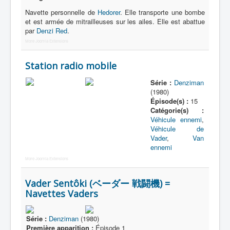
Navette personnelle de
Hedorer
. Elle transporte une bombe
Daidenzin
et est armée de mitrailleuses sur les ailes. Elle est abattue
_
par
Denzi Red
.
More Joomla Extensions
[]
_
Station radio mobile
Denzimen
Série :
Denziman
Vader
(1980)
Épisode(s) :
15
Autres
Catégorie(s) :
Véhicule ennemi
,
Véhicule de
Vader
,
Van
ennemi
More Joomla Extensions
Vader Sentôki (ベーダー 戦闘機) =
Navettes Vaders
Série :
Denziman
(1980)
Première apparition :
Épisode 1