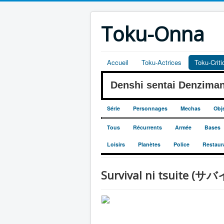
Toku-Onna
Accueil
Toku-Actrices
Toku-Crit
Denshi sentai Denzim
Série
Personnages
Mechas
Obj
Tous
Récurrents
Armée
Bases
Loisirs
Planètes
Police
Restaur
Survival ni tsuite (