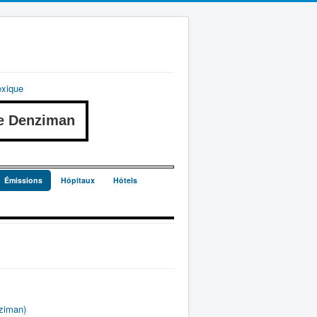
exique
e Denziman
Émissions
Hôpitaux
Hôtels
ziman)