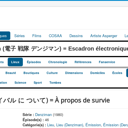
iques
Séries
Films
COSAA
Dessins
Artiste Asperger
L
an (電子 戦隊 デンジマン) = Escadron électroniqu
ets
Lieux
Épisodes
Chronologie
Références
Fanservice
Beauté
Boutiques
Culture
Dimensions
Domiciles
Écoles
ation
Science
Sport
Tombes
サバイバル に ついて) = À propos de survie
Série :
Denziman
(1980)
Épisode(s) :
46
Catégorie(s) :
Lieu
,
Lieu (Denziman)
,
Émission
,
Émission (Den