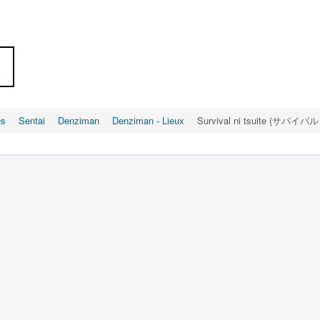
u
es
Sentai
Denziman
Denziman - Lieux
Survival ni tsuite (サバイバル