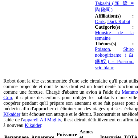
Takashi (陶 隆 =
陶 隆司)
Affiliation(s) :
Dark
,
Dark Robot
Catégorie(s) :
Monstre de la
semaine
Thèmes(s) :
Poisson
,
Shiro
nokogirizame (白
鋸鮫) = Poisson-
scie blanc
Robot dont la tête est surmontée d'une scie circulaire qu'il peut utilis
comme projectile et dont le bras droit est un fouet denté fonctionna
comme une foreuse. Chargé d'abattre un avion à l'aide du
Mammo
Gun
, il capture des enfants pour obliger les habitants d'une ville
coopérer pendant qu'il prépare son attentant et se fait passer pour 
médecin afin d'approcher et éliminer un des otages qui s'est échapp
Kikaider
fait échouer son attaque et le détruit. Reconstruit et amélioré
l'aide de l'
appareil All Mighty
, il est détruit définitivement en affront
à nouveau
Kikaider
.
Armes
Puissance
Personnage
Apparence
et
Interprète
TOTA