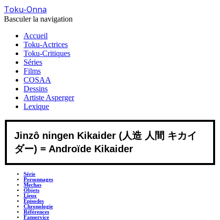
Toku-Onna
Basculer la navigation
Accueil
Toku-Actrices
Toku-Critiques
Séries
Films
COSAA
Dessins
Artiste Asperger
Lexique
Jinzô ningen Kikaider (人造 人間 キカイ
ダー) = Androïde Kikaider
Série
Personnages
Mechas
Objets
Lieux
Épisodes
Chronologie
Références
Fanservice