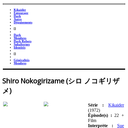
Kikaider
Entourage
Dark
Autre
Déguisements
_
[]
_
Dark
Membres
Dark Robots
Subalternes
Identités
_
[]
_
Généralités
Membres
Shiro Nokogirizame (シロ ノコギリザ
メ)
Série :
Kikaider
(1972)
Épisode(s) :
22 +
Film
Interprète :
Sue