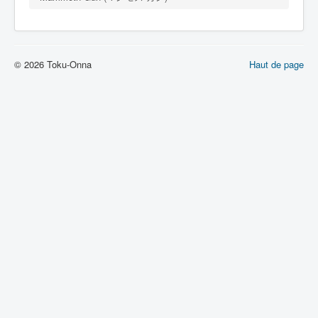
Lexique
Jinzô ningen Kikaider (人造 人間
キカイダー) = Androïde Kikaider
© 2026 Toku-Onna
Haut de page
Série
Personnages
Mechas
Objets
Lieux
Épisodes
Chronologie
Références
Fanservice
Tous