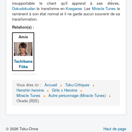
Lexique
insupportable le chant qu'il apprend à ses élèves,
Dokudokudan
le transforme en
Koegaree
. Les
Miracle Tunes
le
Idol senshi Miracle Tunes ! (アイ
ramènent à son état normal et il ne garde aucun souvenir de sa
transformation.
ドル 戦士 ミラクル ちゅーんず !) =
Idoles guerrières Miracle Tunes !
Relation(s) :
Amie
Série
Personnages
Véhicules
Tachibana
Fûka
Objets
More Joomla Extensions
Lieux
Vous êtes ici :
Accueil
Toku-Critiques
Épisodes
Henshin heroine
Girls x Heroine
Miracle Tunes
Autre personnage (Miracle Tunes)
Chronologie
Okada (岡田)
Références
Miracle Tunes
© 2026 Toku-Onna
Haut de page
Entourage