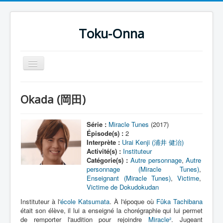
Toku-Onna
Basculer
la
navigation
Accueil
Okada (岡田)
Toku-Actrices
Toku-Critiques
Série :
Miracle Tunes
(2017)
Épisode(s) :
2
Séries
Interprète :
Urai Kenji (浦井 健治)
Activité(s) :
Instituteur
Films
Catégorie(s) :
Autre personnage
,
Autre
personnage (Miracle Tunes)
,
COSAA
Enseignant (Miracle Tunes)
,
Victime
,
Victime de Dokudokudan
Dessins
Instituteur à l'
école Katsumata
. À l'époque où
Fûka Tachibana
Artiste Asperger
était son élève, il lui a enseigné la chorégraphie qui lui permet
de remporter l'audition pour rejoindre
Miracle²
. Jugeant