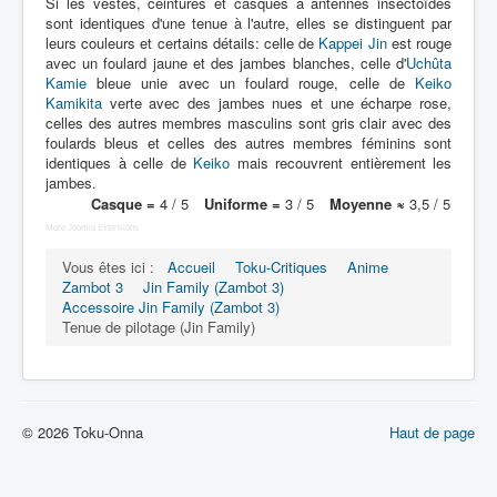
Lexique
Si les vestes, ceintures et casques à antennes insectoïdes
sont identiques d'une tenue à l'autre, elles se distinguent par
leurs couleurs et certains détails: celle de
Kappei Jin
est rouge
Muteki chôjin Zambot 3 (無敵 超人
avec un foulard jaune et des jambes blanches, celle d'
Uchûta
ザンボット 3) = Surhomme
Kamie
bleue unie avec un foulard rouge, celle de
Keiko
invincible Zambot 3
Kamikita
verte avec des jambes nues et une écharpe rose,
celles des autres membres masculins sont gris clair avec des
foulards bleus et celles des autres membres féminins sont
Série
identiques à celle de
Keiko
mais recouvrent entièrement les
jambes.
Personnages
Casque =
4 / 5
Uniforme =
3 / 5
Moyenne ≈
3,5 / 5
Véhicules
More Joomla Extensions
Robots
Vous êtes ici :
Accueil
Toku-Critiques
Anime
Zambot 3
Jin Family (Zambot 3)
Objets
Accessoire Jin Family (Zambot 3)
Tenue de pilotage (Jin Family)
Lieux
Épisodes
Chronologie
© 2026 Toku-Onna
Haut de page
Références
Fanservice