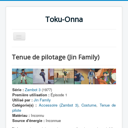
Toku-Onna
Basculer
la
navigation
Accueil
Tenue de pilotage (Jin Family)
Toku-Actrices
Toku-Critiques
Séries
Films
Série :
Zambot 3
(1977)
Première utilisation :
Épisode 1
COSAA
Utilisé par :
Jin Family
Catégorie(s) :
Accessoire (Zambot 3)
,
Costume
,
Tenue de
Dessins
pilote
Matériau :
Inconnu
Artiste Asperger
Source d'énergie :
Inconnue