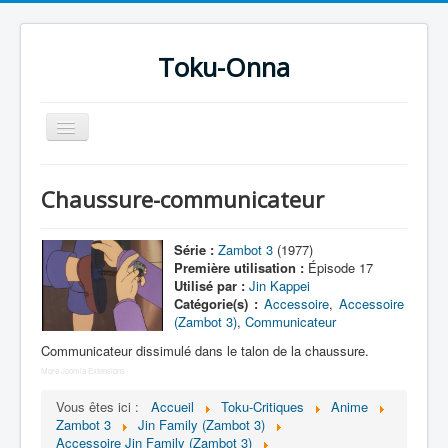
Toku-Onna
Basculer
la
navigation
Accueil
Chaussure-communicateur
Toku-Actrices
Toku-Critiques
Série :
Zambot 3
(1977)
Première utilisation :
Épisode 17
Séries
Utilisé par :
Jin Kappei
Catégorie(s) :
Accessoire
,
Accessoire
Films
(Zambot 3)
,
Communicateur
COSAA
Communicateur dissimulé dans le talon de la chaussure.
More Joomla Extensions
Dessins
Vous êtes ici :
Accueil
Toku-Critiques
Anime
Artiste Asperger
Zambot 3
Jin Family (Zambot 3)
Accessoire Jin Family (Zambot 3)