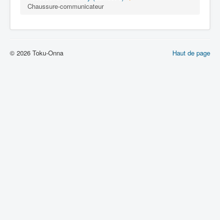
Lexique
Chaussure-communicateur
Muteki chôjin Zambot 3 (無敵 超人
ザンボット 3) = Surhomme
invincible Zambot 3
© 2026 Toku-Onna
Haut de page
Série
Personnages
Véhicules
Robots
Objets
Lieux
Épisodes
Chronologie
Références
Fanservice