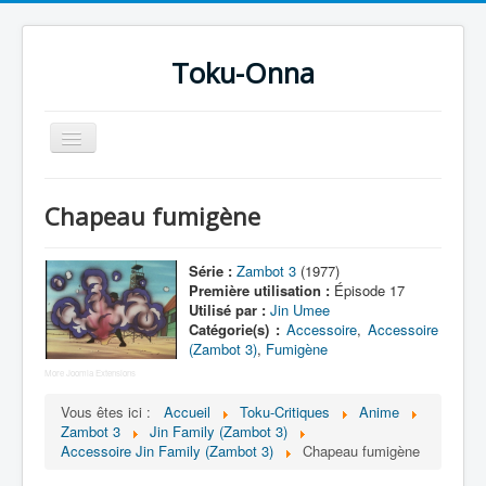
Toku-Onna
Basculer
la
navigation
Accueil
Chapeau fumigène
Toku-Actrices
Toku-Critiques
Série :
Zambot 3
(1977)
Première utilisation :
Épisode 17
Séries
Utilisé par :
Jin Umee
Catégorie(s) :
Accessoire
,
Accessoire
Films
(Zambot 3)
,
Fumigène
COSAA
More Joomla Extensions
Vous êtes ici :
Accueil
Toku-Critiques
Anime
Dessins
Zambot 3
Jin Family (Zambot 3)
Artiste Asperger
Accessoire Jin Family (Zambot 3)
Chapeau fumigène