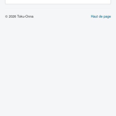
Lexique
Muteki chôjin Zambot 3 (無敵 超人
© 2026 Toku-Onna
Haut de page
ザンボット 3) = Surhomme
invincible Zambot 3
Série
Personnages
Véhicules
Robots
Objets
Lieux
Épisodes
Chronologie
Références
Fanservice