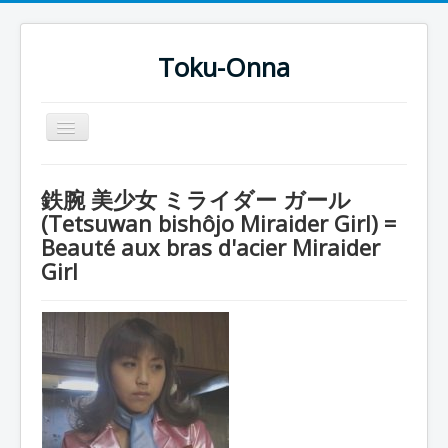
Toku-Onna
Basculer
la
navigation
Accueil
鉄腕 美少女 ミライダー ガール
Toku-Actrices
(Tetsuwan bishôjo Miraider Girl) =
Beauté aux bras d'acier Miraider
Toku-Critiques
Girl
Séries
Films
COSAA
Dessins
Artiste Asperger