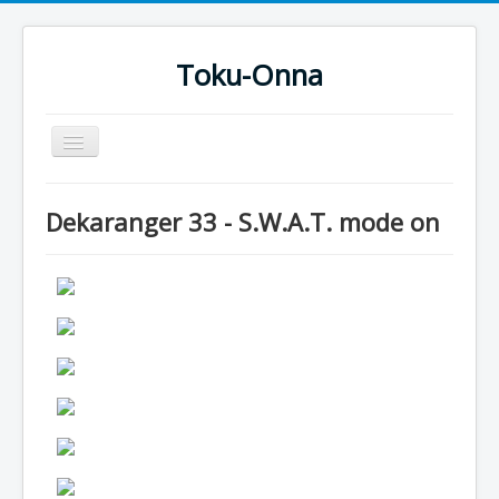
Toku-Onna
Basculer
la
navigation
Accueil
Dekaranger 33 - S.W.A.T. mode on
Toku-Actrices
Toku-Critiques
Séries
Films
COSAA
Dessins
Artiste Asperger