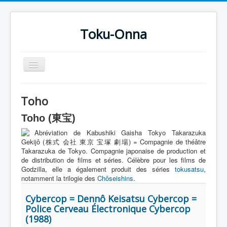
Toku-Onna
Basculer
la
navigation
Accueil
Toho
Toku-Actrices
Toho (東宝)
Toku-Critiques
Abréviation de Kabushiki Gaisha Tokyo Takarazuka
Séries
Gekijô (株式 会社 東京 宝塚 劇場) = Compagnie de théâtre
Takarazuka de Tokyo. Compagnie japonaise de production et
Films
de distribution de films et séries. Célèbre pour les films de
Godzilla, elle a également produit des séries
tokusatsu
,
COSAA
notamment la trilogie des
Chôseishins
.
Dessins
Cybercop = Dennô Keisatsu Cybercop =
Police Cerveau Électronique Cybercop
Artiste Asperger
(1988)