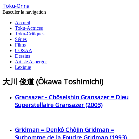
Toku-Onna
Basculer la navigation
Accueil
Toku-Actrices
Toku-Critiques
Séries
Films
COSAA
Dessins
Artiste Asperger
Lexique
大川 俊道 (Ôkawa Toshimichi)
Gransazer - Chôseishin Gransazer = Dieu
Superstellaire Gransazer (2003)
Gridman = Denkô Chôjin Gridman =
Surhomme de la Foudre Gridman (1993)