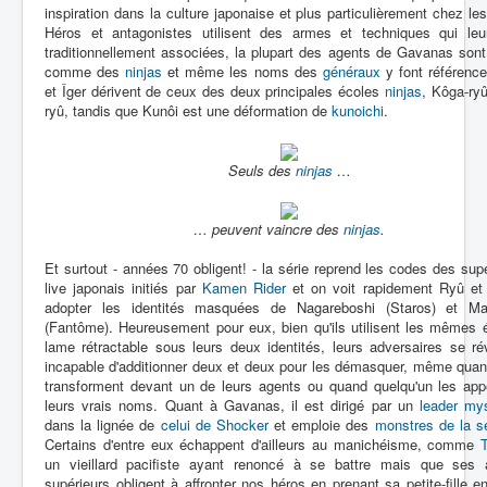
inspiration dans la culture japonaise et plus particulièrement chez le
Héros et antagonistes utilisent des armes et techniques qui leu
traditionnellement associées, la plupart des agents de Gavanas sont
comme des
ninjas
et même les noms des
généraux
y font référence
et Îger dérivent de ceux des deux principales écoles
ninjas
, Kôga-ryû
ryû, tandis que Kunôi est une déformation de
kunoichi
.
Seuls des
ninjas
…
… peuvent vaincre des
ninjas
.
Et surtout - années 70 obligent! - la série reprend les codes des sup
live japonais initiés par
Kamen Rider
et on voit rapidement Ryû et
adopter les identités masquées de Nagareboshi (Staros) et Ma
(Fantôme). Heureusement pour eux, bien qu'ils utilisent les mêmes 
lame rétractable sous leurs deux identités, leurs adversaires se ré
incapable d'additionner deux et deux pour les démasquer, même quan
transforment devant un de leurs agents ou quand quelqu'un les appe
leurs vrais noms. Quant à Gavanas, il est dirigé par un
leader mys
dans la lignée de
celui de Shocker
et emploie des
monstres de la 
Certains d'entre eux échappent d'ailleurs au manichéisme, comme
T
un vieillard pacifiste ayant renoncé à se battre mais que ses 
supérieurs obligent à affronter nos héros en prenant sa petite-fille e