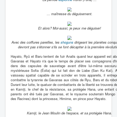
… maîtresse du déguisement.
Et alors? Moi-aussi, je peux me déguiser!
Avec des coiffures pareilles, les
shoguns
dirigeant les planètes conqu
devront pas s'étonner s'ils se font décapiter à la première révoluti
Hayato, Ryû et Baru tentent de fuir Analis quand leur appareil est ab
Gavanas et Hayato n'a que le temps de placer ses compagnons d'in
dans des capsules de sauvetage avant d'être lui-même secouru
mystérieuse Sofia (Éolia) qui lui fait don de Liabe (San Ku Kaï). 
vaisseau spatial capable de se scinder en trois appareils, il entre
combattre la tyrannie de Gavanas aux côtés de Ryu, Baru et du robo
Durant leur lutte, le quatuor de combattants de la liberté se trouvera de
en Kamiji, le chef de la résistance, sa protégée Hana, une enfant 
parents ont été tués par Gavanas, et le royaume souterrain Mongo 
des Racines) dont la princesse, Himime, en pince pour Hayato.
Kamiji, le Jean Moulin de l'espace, et sa protégée Hana.