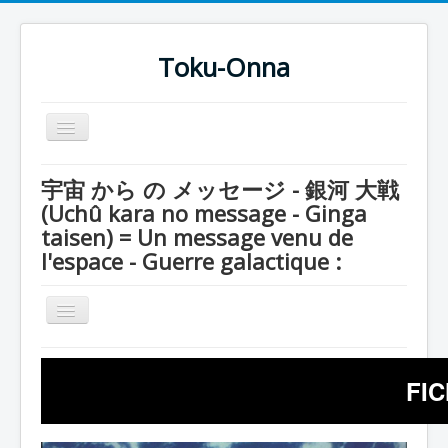
Toku-Onna
Basculer
la
navigation
Accueil
宇宙 から の メッセージ - 銀河 大戦
(Uchû kara no message - Ginga
Toku-Actrices
taisen) = Un message venu de
Toku-Critiques
l'espace - Guerre galactique :
Séries
Films
Basculer
la
COSAA
navigation
Série
Dessins
FI
Maboroshi & Nagareboshi
Artiste Asperger
Entourage