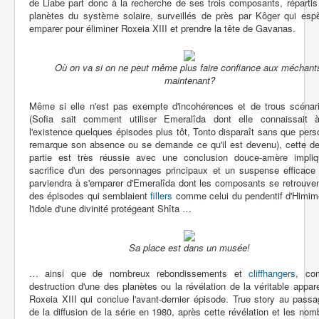
de Liabe part donc à la recherche de ses trois composants, répartis
planètes du système solaire, surveillés de près par Kôger qui espè
emparer pour éliminer Roxeia XIII et prendre la tête de Gavanas.
Où on va si on ne peut même plus faire confiance aux méchant
maintenant?
Même si elle n'est pas exempte d'incohérences et de trous scénari
(Sofia sait comment utiliser Emeralîda dont elle connaissait 
l'existence quelques épisodes plus tôt, Tonto disparaît sans que per
remarque son absence ou se demande ce qu'il est devenu), cette d
partie est très réussie avec une conclusion douce-amère impliq
sacrifice d'un des personnages principaux et un suspense efficace 
parviendra à s'emparer d'Emeralîda dont les composants se retrouven
des épisodes qui semblaient
fillers
comme celui du pendentif d'Himim
l'idole d'une divinité protégeant Shîta …
Sa place est dans un musée!
… ainsi que de nombreux rebondissements et
cliffhangers
, co
destruction d'une des planètes ou la révélation de la véritable appa
Roxeia XIII qui conclue l'avant-dernier épisode. True story au passa
de la diffusion de la série en 1980, après cette révélation et les no