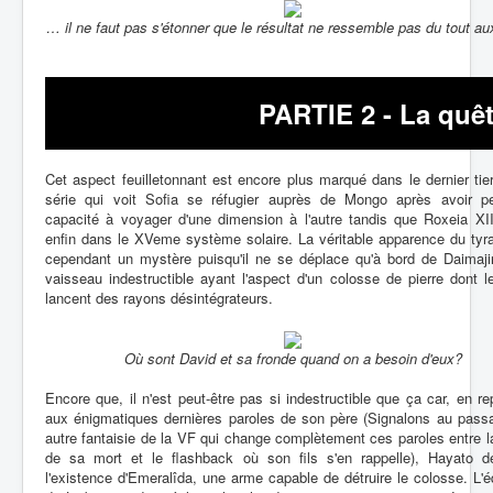
… il ne faut pas s'étonner que le résultat ne ressemble pas du tout au
PARTIE 2 - La quêt
Cet aspect feuilletonnant est encore plus marqué dans le dernier tie
série qui voit Sofia se réfugier auprès de Mongo après avoir p
capacité à voyager d'une dimension à l'autre tandis que Roxeia XII
enfin dans le XVeme système solaire. La véritable apparence du tyr
cependant un mystère puisqu'il ne se déplace qu'à bord de Daimaji
vaisseau indestructible ayant l'aspect d'un colosse de pierre dont 
lancent des rayons désintégrateurs.
Où sont David et sa fronde quand on a besoin d'eux?
Encore que, il n'est peut-être pas si indestructible que ça car, en r
aux énigmatiques dernières paroles de son père (Signalons au pass
autre fantaisie de la VF qui change complètement ces paroles entre 
de sa mort et le flashback où son fils s'en rappelle), Hayato d
l'existence d'Emeralîda, une arme capable de détruire le colosse. L'