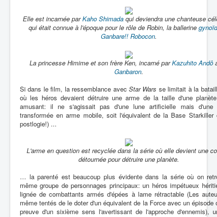
Elle est incarnée par
Kaho Shimada
qui deviendra une chanteuse cél
qui était connue à l'époque pour le rôle de Robin, la ballerine
gynoï
Ganbare!! Robocon
.
La princesse Himime et son frère Ken, incarné par
Kazuhito Andô
a
Ganbaron
.
Si dans le film, la ressemblance avec
Star Wars
se limitait à la batail
où les héros devaient détruire une arme de la taille d'une planète
amusant: il ne s'agissait pas d'une lune artificielle mais d'une 
transformée en arme mobile, soit l'équivalent de la Base Starkiller
postlogie!) ...
L'arme en question est recyclée dans la série où elle devient une c
détournée pour détruire une planète.
… la parenté est beaucoup plus évidente dans la série où on retr
même groupe de personnages principaux: un héros impétueux héritie
lignée de combattants armés d'épées à lame rétractable (Les auteu
même tentés de le doter d'un équivalent de la Force avec un épisode où
preuve d'un sixième sens l'avertissant de l'approche d'ennemis), u