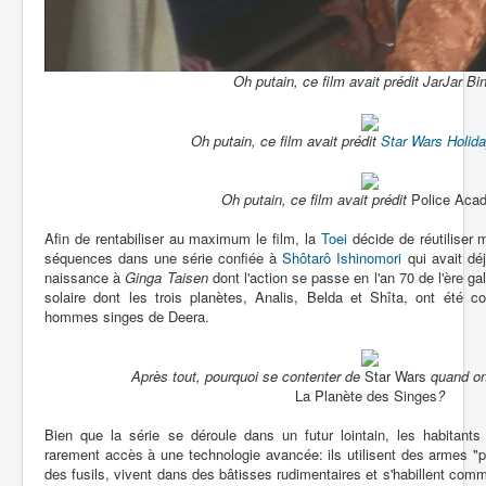
Oh putain, ce film avait prédit JarJar Bi
Oh putain, ce film avait prédit
Star Wars Holida
Oh putain, ce film avait prédit
Police Aca
Afin de rentabiliser au maximum le film, la
Toei
décide de réutiliser 
séquences dans une série confiée à
Shôtarô Ishinomori
qui avait déj
naissance à
Ginga Taisen
dont l'action se passe en l'an 70 de l'ère 
solaire dont les trois planètes, Analis, Belda et Shîta, ont été co
hommes singes de Deera.
Après tout, pourquoi se contenter de
Star Wars
quand on
La Planète des Singes
?
Bien que la série se déroule dans un futur lointain, les habitan
rarement accès à une technologie avancée: ils utilisent des armes 
des fusils, vivent dans des bâtisses rudimentaires et s'habillent co