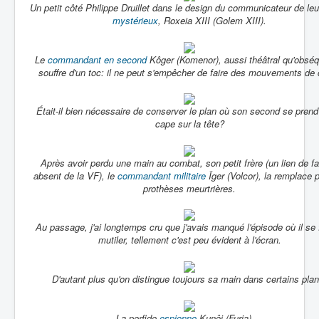
Un petit côté Philippe Druillet dans le design du communicateur de le
mystérieux
, Roxeia XIII (Golem XIII).
Le
commandant en second
Kôger (Komenor), aussi théâtral qu'obséq
souffre d'un toc: il ne peut s'empêcher de faire des mouvements de
Était-il bien nécessaire de conserver le plan où son second se prend 
cape sur la tête?
Après avoir perdu une main au combat, son petit frère (un lien de fa
absent de la VF), le
commandant militaire
Îger (Volcor), la remplace 
prothèses meurtrières.
Au passage, j'ai longtemps cru que j'avais manqué l'épisode où il se f
mutiler, tellement c'est peu évident à l'écran.
D'autant plus qu'on distingue toujours sa main dans certains plan
La perfide
espionne
Kunôi (Furia) …