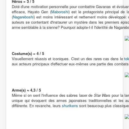
Héros = 3 / 5
Doté d'une motivation personnelle pour combattre Gavanas et évoluant
efficace, Hayato Gen (
Maboroshi
) est le protagoniste principal de
(
Nagareboshi
) est moins intéressant et nettement moins développé: 
auteurs se contentant d'instaurer un mystère dans les premiers épiso
arme semblable à la sienne? Pourquoi adopte-t-il l'identité de Nagarebo
Costume(s) = 4 / 5
Visuellement réussis et iconiques. C'est un des rares cas dans le
to
aux acteurs principaux d'effectuer eux-mêmes une partie des combat
Arme(s) ≈ 4,3 / 5
Même si on sent l'influence des sabres laser de
Star Wars
pour la la
unique qui évoquent des armes japonaises traditionnelles et les a
différente. En revanche, leurs
shurikens
sont beaucoup plus classiqu