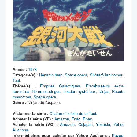
Lexique
Liabe
Gavanas
Artefacts
Environnement
Épisodes
Chronologie
Année :
1978
Catégorie(s) :
Henshin hero
,
Space opera
,
Shôtarô Ishinomori
,
Toei
.
Thème(s) :
Empires Galactiques
,
Envahisseurs extra-
terrestres
,
Hommes singes
,
Leader mystérieux
,
Ninjas
,
Robots
mascottes
,
Space opera
.
Genre :
Ninjas de l'espace.
Visionner la série :
Chaîne officielle de la Toei
.
Acheter la série (VF) :
Amazon
,
Fnac
,
Ebay
.
Acheter la série (VO) :
Amazon
,
Cdjapan
,
Yesasia
,
Yahoo
Auctions
.
Intermédiaires pour acheter sur Yahoo Auctions :
Buyee
,