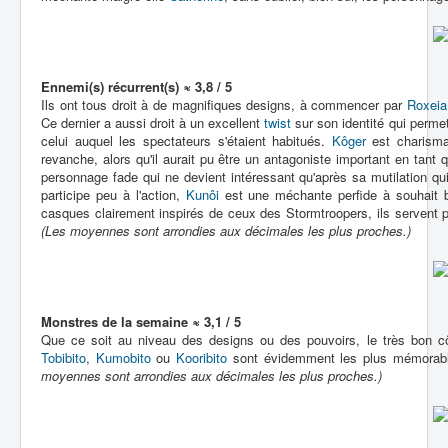
Ennemi(s) récurrent(s) ≈ 3,8 / 5
Ils ont tous droit à de magnifiques designs, à commencer par
Roxeia
Ce dernier a aussi droit à un excellent
twist
sur son identité qui perme
celui auquel les spectateurs s'étaient habitués.
Kôger
est charismat
revanche, alors qu'il aurait pu être un antagoniste important en tant
personnage fade qui ne devient intéressant qu'après sa mutilation qu
participe peu à l'action,
Kunôi
est une méchante perfide à souhait b
casques clairement inspirés de ceux des Stormtroopers, ils servent p
(Les moyennes sont arrondies aux décimales les plus proches.)
Monstres de la semaine ≈ 3,1 / 5
Que ce soit au niveau des designs ou des pouvoirs, le très bon c
Tobibito
,
Kumobito
ou
Kooribito
sont évidemment les plus mémorab
moyennes sont arrondies aux décimales les plus proches.)