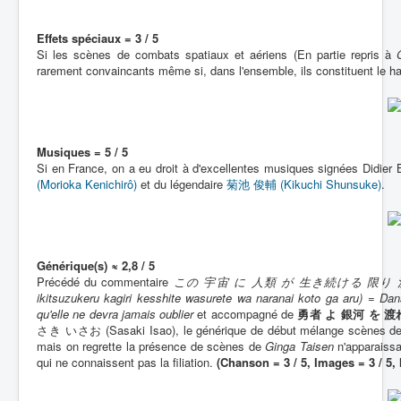
Effets spéciaux = 3 / 5
Si les scènes de combats spatiaux et aériens (En partie repris à
rarement convaincants même si, dans l'ensemble, ils constituent le ha
Musiques = 5 / 5
Si en France, on a eu droit à d'excellentes musiques signées Didier 
(Morioka Kenichirô)
et du légendaire
菊池 俊輔 (Kikuchi Shunsuke)
.
Générique(s) ≈ 2,8 / 5
Précédé du commentaire
この 宇宙 に 人類 が 生き続ける 限り 決して 
ikitsuzukeru kagiri kesshite wasurete wa naranai koto ga aru) = Dan
qu'elle ne devra jamais oublier
et accompagné de
勇者 よ 銀河 を 渡れ (Yû
さき いさお (Sasaki Isao), le générique de début mélange scènes de co
mais on regrette la présence de scènes de
Ginga Taisen
n'apparaissa
qui ne connaissent pas la filiation.
(Chanson = 3 / 5, Images = 3 / 5,