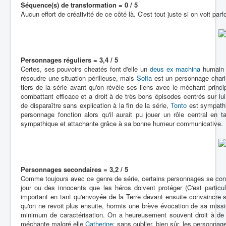
Séquence(s) de transformation = 0 / 5
Aucun effort de créativité de ce côté là. C'est tout juste si on voit par
Personnages réguliers = 3,4 / 5
Certes, ses pouvoirs cheatés font d'elle un
deus ex machina
humain b
résoudre une situation périlleuse, mais
Sofia
est un personnage charis
tiers de la série avant qu'on révèle ses liens avec le méchant princi
combattant efficace et a droit à de très bons épisodes centrés sur lu
de disparaître sans explication à la fin de la série,
Tonto
est sympathi
personnage fonction alors qu'il aurait pu jouer un rôle central en t
sympathique et attachante grâce à sa bonne humeur communicative.
Personnages secondaires = 3,2 / 5
Comme toujours avec ce genre de série, certains personnages se con
jour ou des innocents que les héros doivent protéger (C'est particu
important en tant qu'envoyée de la Terre devant ensuite convaincre 
qu'on ne revoit plus ensuite, hormis une brève évocation de sa miss
minimum de caractérisation. On a heureusement souvent droit à 
méchante malgré elle
Catherine
; sans oublier, bien sûr, les personnag