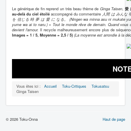
Le générique de fin reprend un très beau thème de
Ginga Taisen
,
愛 
au-delà du ciel étoilé
accompagné du commentaire
人間 は みんな 
を 信じる 時 夢 は 愛 に なる。 (Ningen wa minna asu ni mukate yume o ida
yume wa ai to naru.) = Tout le monde rêve de demain. Quand vous cr
devient l'amour.
Il recycle malheureusement encore plus de séquences
Images = 1 / 5, Moyenne = 2,5 / 5)
(La moyenne est arrondie à la déc
NOTE 
Vous êtes ici :
Accueil
Toku-Critiques
Tokusatsu
Ginga Taisen
© 2026 Toku-Onna
Haut de page