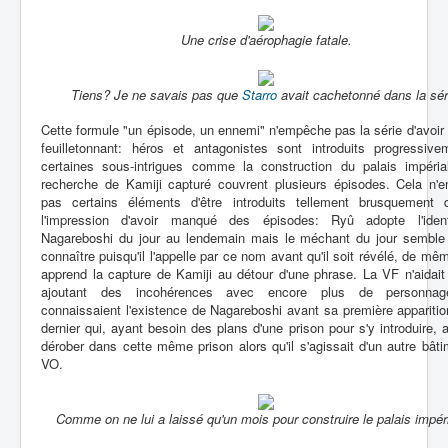
Une crise d'aérophagie fatale.
Tiens? Je ne savais pas que
Starro
avait cachetonné dans la sér
Cette formule "un épisode, un ennemi" n'empêche pas la série d'avoir
feuilletonnant: héros et antagonistes sont introduits progressive
certaines sous-intrigues comme la construction du palais impéria
recherche de Kamiji capturé couvrent plusieurs épisodes. Cela n'
pas certains éléments d'être introduits tellement brusquement 
l'impression d'avoir manqué des épisodes: Ryû adopte l'iden
Nagareboshi du jour au lendemain mais le méchant du jour semble 
connaître puisqu'il l'appelle par ce nom avant qu'il soit révélé, de mê
apprend la capture de Kamiji au détour d'une phrase. La VF n'aidai
ajoutant des incohérences avec encore plus de personnag
connaissaient l'existence de Nagareboshi avant sa première appariti
dernier qui, ayant besoin des plans d'une prison pour s'y introduire, al
dérober dans cette même prison alors qu'il s'agissait d'un autre bât
VO.
Comme on ne lui a laissé qu'un mois pour construire le palais impér