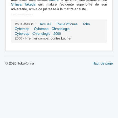
Lexique
Shinya Takeda
qui, malgré l'évidente supériorité de son
adversaire, arrive de justesse à le mettre en fuite.
Dennô keisatsu Cybercop (電脳 警
More Joomla Extensions
察 サイバーコップ) = Police
cerveau électronique Cybercop
Vous êtes ici :
Accueil
Toku-Critiques
Toho
Cybercop
Cybercop - Chronologie
Cybercop - Chronologie - 2000
Série
2000 - Premier combat contre Lucifer
Personnages
Mechas
Objets
© 2026 Toku-Onna
Haut de page
Lieux
Épisodes
Chronologie
Références
Fanservice
Tous