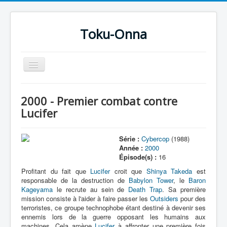
Toku-Onna
Basculer
la
navigation
Accueil
2000 - Premier combat contre
Toku-Actrices
Lucifer
Toku-Critiques
Série :
Cybercop
(1988)
Séries
Année :
2000
Épisode(s) :
16
Films
Profitant du fait que
Lucifer
croit que
Shinya Takeda
est
COSAA
responsable de la destruction de
Babylon Tower
, le
Baron
Kageyama
le recrute au sein de
Death Trap
. Sa première
Dessins
mission consiste à l'aider à faire passer les
Outsiders
pour des
terroristes, ce groupe technophobe étant destiné à devenir ses
Artiste Asperger
ennemis lors de la guerre opposant les humains aux
machines. Cela amène
Lucifer
à affronter une première fois