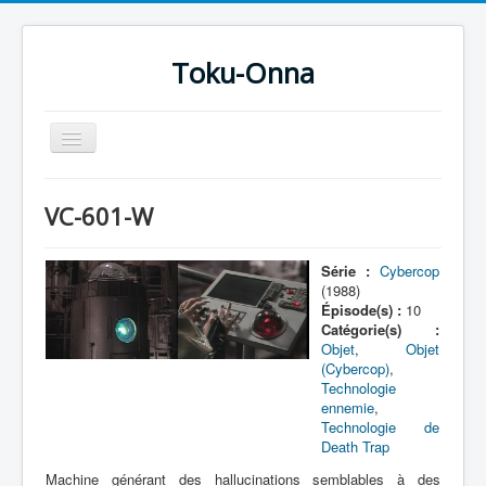
Toku-Onna
Basculer
la
navigation
Accueil
VC-601-W
Toku-Actrices
Toku-Critiques
Série :
Cybercop
(1988)
Séries
Épisode(s) :
10
Catégorie(s) :
Films
Objet
,
Objet
(Cybercop)
,
COSAA
Technologie
ennemie
,
Dessins
Technologie de
Death Trap
Artiste Asperger
Machine générant des hallucinations semblables à des