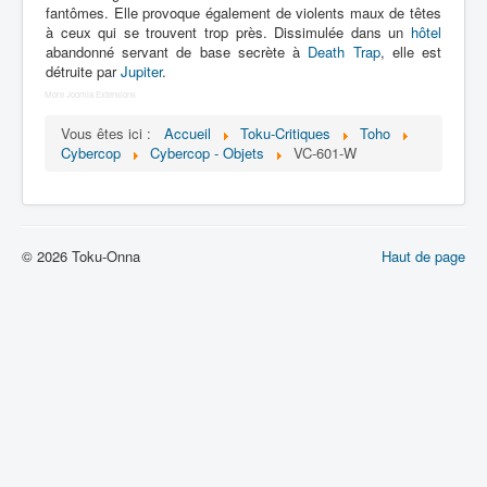
Lexique
fantômes. Elle provoque également de violents maux de têtes
à ceux qui se trouvent trop près. Dissimulée dans un
hôtel
Dennô keisatsu Cybercop (電脳 警
abandonné servant de base secrète à
Death Trap
, elle est
察 サイバーコップ) = Police
détruite par
Jupiter
.
cerveau électronique Cybercop
More Joomla Extensions
Vous êtes ici :
Accueil
Toku-Critiques
Toho
Série
Cybercop
Cybercop - Objets
VC-601-W
Personnages
Mechas
© 2026 Toku-Onna
Haut de page
Objets
Lieux
Épisodes
Chronologie
Références
Fanservice
Tous