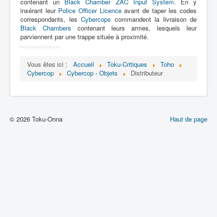
Lexique
contenant un
Black Chamber ZAC Input System
. En y
insérant leur
Police Officer Licence
avant de taper les codes
correspondants, les
Cybercops
commandent la livraison de
Dennô keisatsu Cybercop (電脳 警
Black Chambers
contenant leurs armes, lesquels leur
察 サイバーコップ) = Police
parviennent par une trappe située à proximité.
cerveau électronique Cybercop
More Joomla Extensions
Vous êtes ici :
Accueil
Toku-Critiques
Toho
Série
Cybercop
Cybercop - Objets
Distributeur
Personnages
Mechas
Objets
© 2026 Toku-Onna
Haut de page
Lieux
Épisodes
Chronologie
Références
Fanservice
Tous