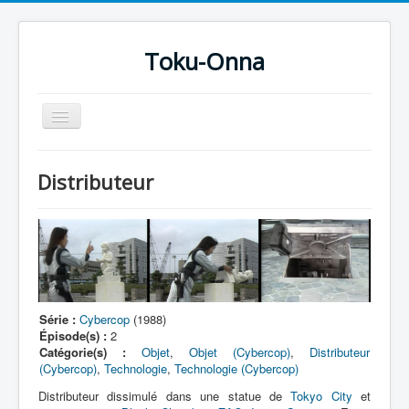
Toku-Onna
Basculer
la
navigation
Accueil
Distributeur
Toku-Actrices
Toku-Critiques
Séries
Films
COSAA
Série :
Cybercop
(1988)
Épisode(s) :
2
Dessins
Catégorie(s) :
Objet
,
Objet (Cybercop)
,
Distributeur
(Cybercop)
,
Technologie
,
Technologie (Cybercop)
Artiste Asperger
Distributeur dissimulé dans une statue de
Tokyo City
et