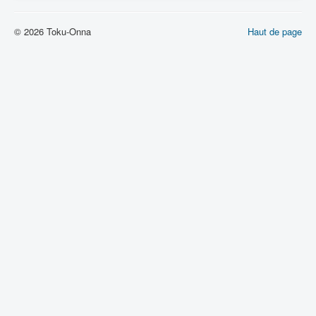
Lexique
© 2026 Toku-Onna
Dennô keisatsu Cybercop (電脳 警
Haut de page
察 サイバーコップ) = Police
cerveau électronique Cybercop
Série
Personnages
Mechas
Objets
Lieux
Épisodes
Chronologie
Références
Fanservice
Tous