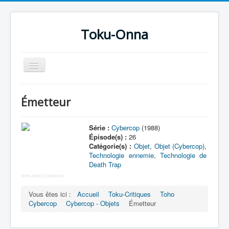
Toku-Onna
Basculer
la
navigation
Accueil
Émetteur
Toku-Actrices
Toku-Critiques
Série :
Cybercop
(1988)
Épisode(s) :
26
Séries
Catégorie(s) :
Objet
,
Objet (Cybercop)
,
Technologie ennemie
,
Technologie de
Films
Death Trap
COSAA
More Joomla Extensions
Vous êtes ici :
Accueil
Toku-Critiques
Toho
Dessins
Cybercop
Cybercop - Objets
Émetteur
Artiste Asperger