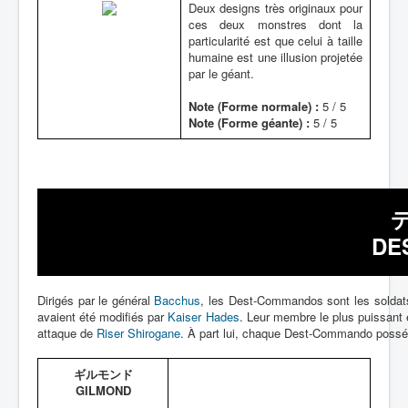
Deux designs très originaux pour
ces deux monstres dont la
particularité est que celui à taille
humaine est une illusion projetée
par le géant.
Note (Forme normale) :
5 / 5
Note (Forme géante) :
5 / 5
DE
Dirigés par le général
Bacchus
, les Dest-Commandos sont les soldats
avaient été modifiés par
Kaiser Hades
. Leur membre le plus puissant 
attaque de
Riser Shirogane
. À part lui, chaque Dest-Commando posséde
ギルモンド
GILMOND