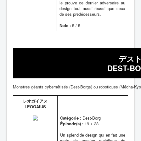
le prouve ce dernier adversaire au
design tout aussi réussi que ceux
de ses prédécesseurs.
Note :
5 / 5
デスト
DEST-BO
Monstres géants cybernétisés (Dest-Borgs) ou robotiques (Mécha-Kyoj
レオガイアス
LEOGAIUS
Catégorie :
Dest-Borg
Épisode(s) :
19 + 38
Un splendide design qui en fait une
sorte de version maléfique de