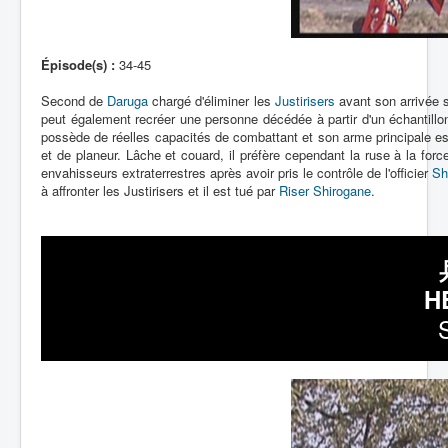
Épisode(s) :
34-45
Second de
Daruga
chargé d'éliminer les
Justirisers
avant son arrivée s
peut également recréer une personne décédée à partir d'un échantillon
possède de réelles capacités de combattant et son arme principale est
et de planeur. Lâche et couard, il préfère cependant la ruse à la forc
envahisseurs extraterrestres après avoir pris le contrôle de l'officier
Sh
à affronter les Justirisers et il est tué par
Riser Shirogane
.
H