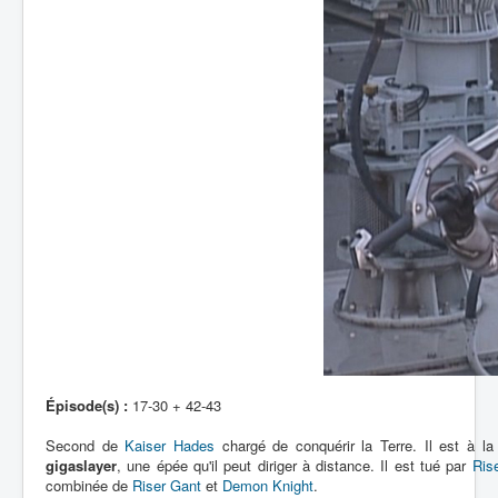
Épisode(s) :
17-30 + 42-43
Second de
Kaiser Hades
chargé de conquérir la Terre. Il est à la
gigaslayer
, une épée qu'il peut diriger à distance. Il est tué par
Ris
combinée de
Riser Gant
et
Demon Knight
.