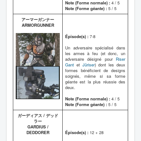
Note (Forme normale) :
4 / 5
Note (Forme géante) :
5 / 5
アーマーガンナー
ARMORGUNNER
Épisode(s) :
7-8
Un adversaire spécialisé dans
les armes à feu (et donc, un
adversaire désigné pour
Riser
Gant
et
Jûriser
) dont les deux
formes bénéficient de designs
soignés, même si sa forme
géante est la plus réussie des
deux.
Note (Forme normale) :
4 / 5
Note (Forme géante) :
5 / 5
ガーディアス / デッド
ラー
GARDIUS /
DEDDORER
Épisode(s) :
12 + 28