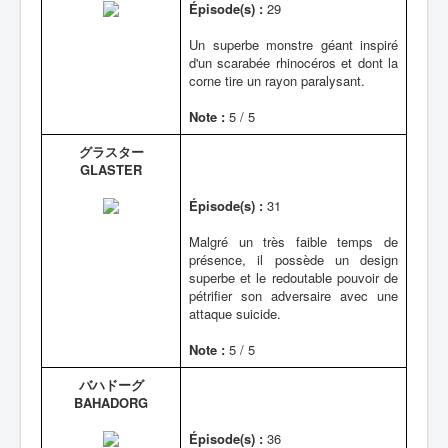
Épisode(s) :
29
Un superbe monstre géant inspiré
d'un scarabée rhinocéros et dont la
corne tire un rayon paralysant.
Note :
5 / 5
グラスター
GLASTER
Épisode(s) :
31
Malgré un très faible temps de
présence, il possède un design
superbe et le redoutable pouvoir de
pétrifier son adversaire avec une
attaque suicide.
Note :
5 / 5
バハドーグ
BAHADORG
Épisode(s) :
36