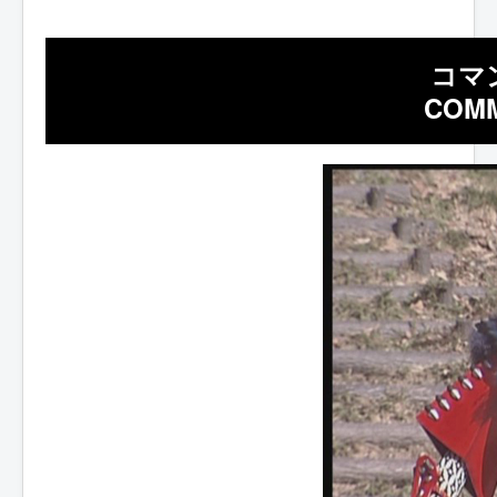
コマ
COM