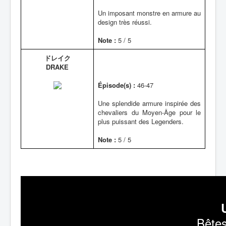
Un imposant monstre en armure au
design très réussi.
Note :
5 / 5
ドレイク
DRAKE
Épisode(s) :
46-47
Une splendide armure inspirée des
chevaliers du Moyen-Âge pour le
plus puissant des Legenders.
Note :
5 / 5
Bêtes