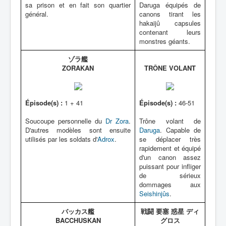
sa prison et en fait son quartier
Daruga équipés de
général.
canons tirant les
hakaijû capsules
contenant leurs
monstres géants.
ゾラ艦
ZORAKAN
TRÔNE VOLANT
Épisode(s) :
1 + 41
Épisode(s) :
46-51
Soucoupe personnelle du
Dr Zora
.
Trône volant de
D'autres modèles sont ensuite
Daruga
. Capable de
utilisés par les soldats d'
Adrox
.
se déplacer très
rapidement et équipé
d'un canon assez
puissant pour infliger
de sérieux
dommages aux
Seishinjûs
.
バッカス艦
戦闘 要塞 惑星 ディ
BACCHUSKAN
グロス