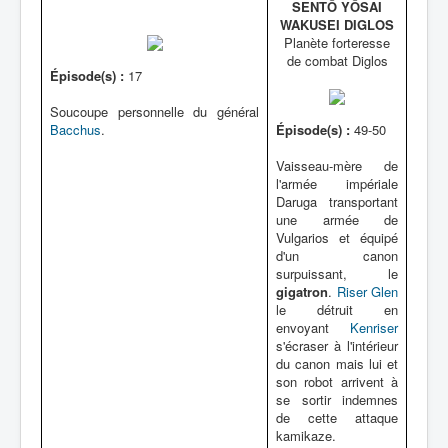
SENTÔ YÔSAI
WAKUSEI DIGLOS
Planète forteresse
de combat Diglos
Épisode(s) :
17
Soucoupe personnelle du général
Bacchus
.
Épisode(s) :
49-50
Vaisseau-mère de
l'armée impériale
Daruga transportant
une armée de
Vulgarios et équipé
d'un canon
surpuissant, le
gigatron
.
Riser Glen
le détruit en
envoyant
Kenriser
s'écraser à l'intérieur
du canon mais lui et
son robot arrivent à
se sortir indemnes
de cette attaque
kamikaze.