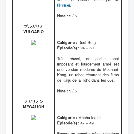
Ninriser
.
Note :
5 / 5
ブルガリオ
VULGARIO
Catégorie :
Dest-Borg
Épisode(s) :
24 + 50
Très réussi, ce gorille robot
imposant et lourdement armé est
une version moderne de Mechani-
Kong, un robot récurrent des films
de Kaijû de la Toho dans les 60s.
Note :
5 / 5
メガリオン
MEGALION
Catégorie :
Mécha-kyojû
Épisode(s) :
47 + 49
Encore un monstre géant robotique