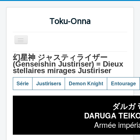
Toku-Onna
Basculer
la
navigation
Accueil
幻星神 ジャスティライザー
(Genseishin Justiriser) = Dieux
Toku-Actrices
stellaires mirages Justiriser
Toku-Critiques
Série
Justirisers
Demon Knight
Entourage
Séries
Films
ダルガ 
COSAA
DARUGA TEIK
Dessins
Armée impéri
Artiste Asperger