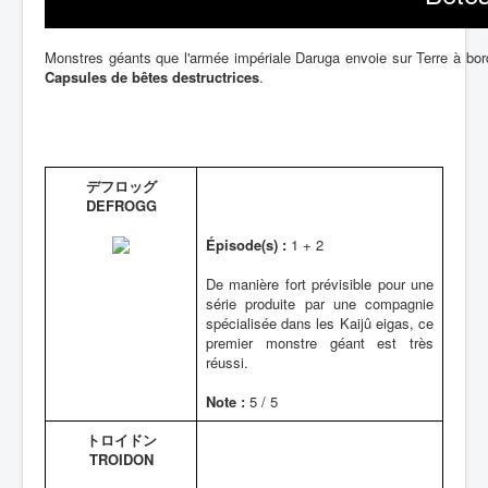
Monstres géants que l'armée impériale Daruga envoie sur Terre à bor
Capsules de bêtes destructrices
.
デフロッグ
DEFROGG
Épisode(s) :
1 + 2
De manière fort prévisible pour une
série produite par une compagnie
spécialisée dans les Kaijû eigas, ce
premier monstre géant est très
réussi.
Note :
5 / 5
トロイドン
TROIDON