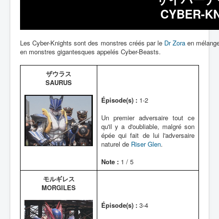
CYBER-KN
Les Cyber-Knights sont des monstres créés par le
Dr Zora
en mélangea
en monstres gigantesques appelés Cyber-Beasts.
ザウラス
SAURUS
Épisode(s) :
1-2
Un premier adversaire tout ce
qu'il y a d'oubliable, malgré son
épée qui fait de lui l'adversaire
naturel de
Riser Glen
.
Note :
1 / 5
モルギレス
MORGILES
Épisode(s) :
3-4