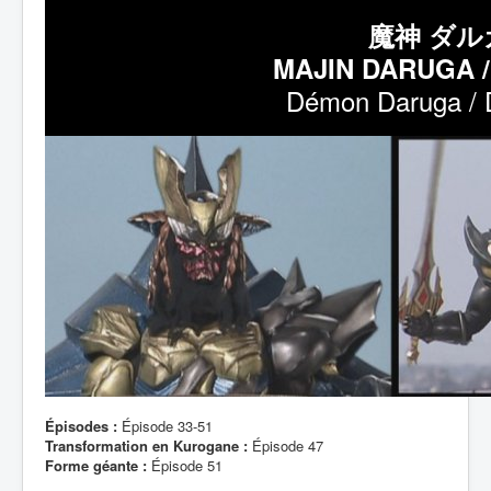
魔神 ダル
MAJIN DARUGA 
Démon Daruga / 
Épisodes :
Épisode 33-51
Transformation en Kurogane :
Épisode 47
Forme géante :
Épisode 51