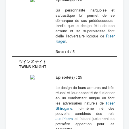
Sa personnalité narquoise et
sarcastique lui permet de se
démarquer de ses prédécesseurs,
tandis que le design félin de son
armure et sa super-vitesse font
d'elle l'adversaire logique de
Riser
Kageri
.
Note :
4 / 5
ツインズ ナイト
TWINS KNIGHT
Épisode(s) :
25
Le design de leurs armures est très
réussi et leur capacité de fusionner
en un combattant unique en font
les adversaires naturels de
Riser
Shirogane
, lui-même né des
pouvoirs combinés des trois
Justirisers
et faisant justement sa
première apparition pour les
combattre.