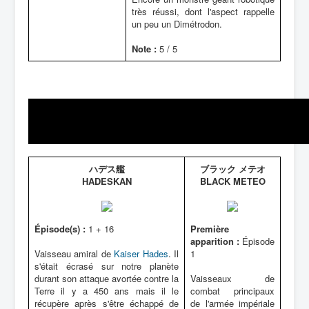
très réussi, dont l'aspect rappelle
un peu un Dimétrodon.
Note :
5 / 5
ハデス艦
ブラック メテオ
HADESKAN
BLACK METEO
Épisode(s) :
1 + 16
Première
apparition :
Épisode
Vaisseau amiral de
Kaiser Hades
. Il
1
s'était écrasé sur notre planète
durant son attaque avortée contre la
Vaisseaux de
Terre il y a 450 ans mais il le
combat principaux
récupère après s'être échappé de
de l'armée impériale