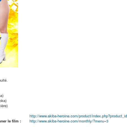
uité.
a)
oka)
cière)
http://www.akiba-heroine.com/product/index.php?product_i
er le film :
http://www.akiba-heroine.com/monthly/?menu=3