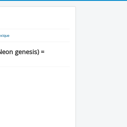
exique
n genesis) =