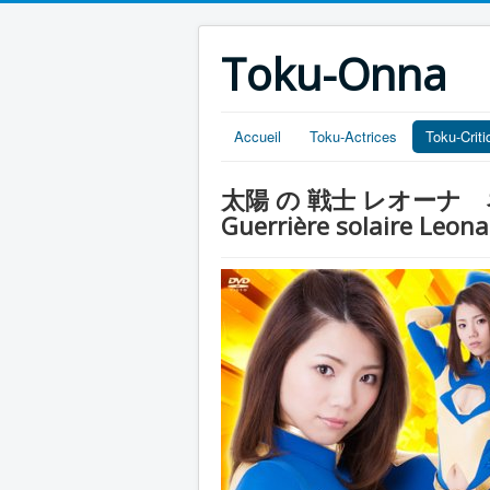
Toku-Onna
Accueil
Toku-Actrices
Toku-Crit
太陽 の 戦士 レオーナ ネオン 
Guerrière solaire Leon