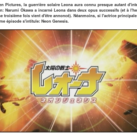
n Pictures, la guerrière solaire Leona aura connu presque autant d'inte
n: Narumi Ôkawa a incarné Leona dans deux opus successifs (et à l'heu
e troisième fois vient d'être annoncé). Néanmoins, si l'actrice principale
ème épisode s'intitule: Neon Genesis.