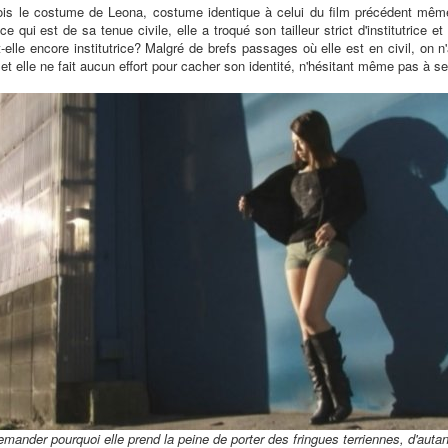
is le costume de Leona, costume identique à celui du film précédent même 
e qui est de sa tenue civile, elle a troqué son tailleur strict d'institutrice 
t-elle encore institutrice? Malgré de brefs passages où elle est en civil, on 
 et elle ne fait aucun effort pour cacher son identité, n'hésitant même pas à 
emander pourquoi elle prend la peine de porter des fringues terriennes, d'autant