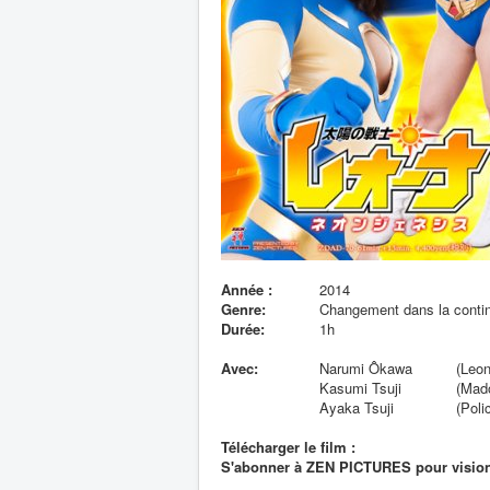
Année :
2014
Genre:
Changement dans la contin
Durée:
1h
Avec:
Narumi Ôkawa
(Leon
Kasumi Tsuji
(Mad
Ayaka Tsuji
(Poli
Télécharger le film :
S'abonner à ZEN PICTURES pour visionn