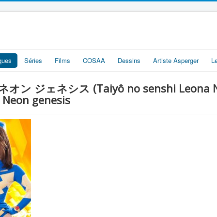
iques
Séries
Films
COSAA
Dessins
Artiste Asperger
L
ジェネシス (Taiyô no senshi Leona Neo
a Neon genesis