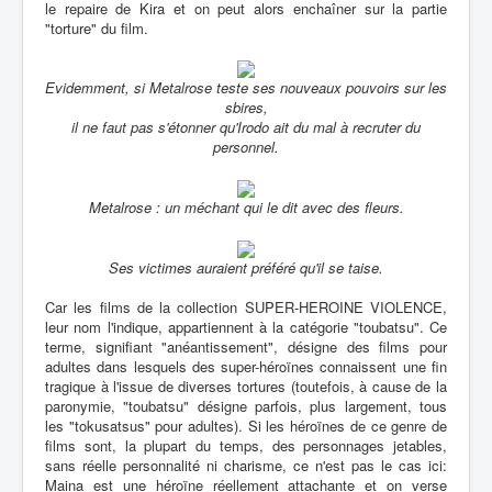
le repaire de Kira et on peut alors enchaîner sur la partie
"torture" du film.
Evidemment, si Metalrose teste ses nouveaux pouvoirs sur les
sbires,
il ne faut pas s'étonner qu'Irodo ait du mal à recruter du
personnel.
Metalrose : un méchant qui le dit avec des fleurs.
Ses victimes auraient préféré qu'il se taise.
Car les films de la collection SUPER-HEROINE VIOLENCE,
leur nom l'indique, appartiennent à la catégorie "toubatsu". Ce
terme, signifiant "anéantissement", désigne des films pour
adultes dans lesquels des super-héroïnes connaissent une fin
tragique à l'issue de diverses tortures (toutefois, à cause de la
paronymie, "toubatsu" désigne parfois, plus largement, tous
les "tokusatsus" pour adultes). Si les héroïnes de ce genre de
films sont, la plupart du temps, des personnages jetables,
sans réelle personnalité ni charisme, ce n'est pas le cas ici:
Maina est une héroïne réellement attachante et on verse