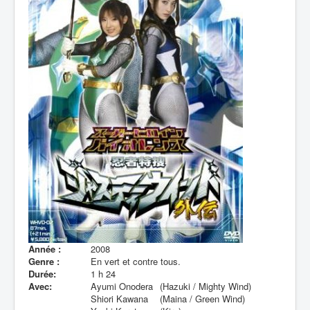
Lexique
Année :
2008
Genre :
En vert et contre tous.
Durée:
1 h 24
Avec:
Ayumi Onodera
(Hazuki / Mighty Wind)
Shiori Kawana
(Maina / Green Wind)