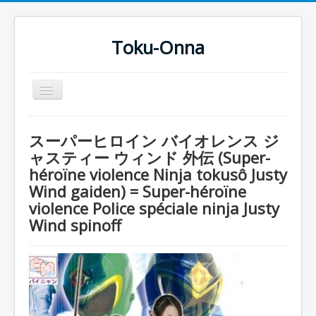
Toku-Onna
Basculer
la
navigation
Accueil
スーパーヒロイン バイオレンス ジ
Toku-Actrices
ャスティー ウィンド 外伝 (Super-
héroïne violence Ninja tokusô Justy
Toku-Critiques
Wind gaiden) = Super-héroïne
Séries
violence Police spéciale ninja Justy
Films
Wind spinoff
COSAA
Dessins
Artiste Asperger