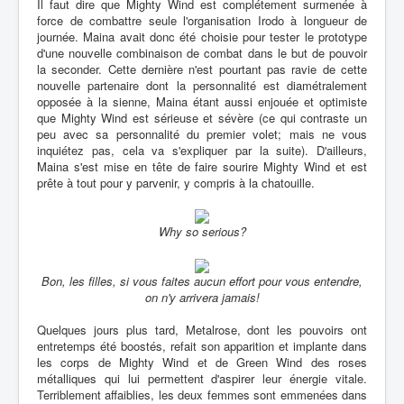
Il faut dire que Mighty Wind est complétement surmenée à
force de combattre seule l'organisation Irodo à longueur de
journée. Maina avait donc été choisie pour tester le prototype
d'une nouvelle combinaison de combat dans le but de pouvoir
la seconder. Cette dernière n'est pourtant pas ravie de cette
nouvelle partenaire dont la personnalité est diamétralement
opposée à la sienne, Maina étant aussi enjouée et optimiste
que Mighty Wind est sérieuse et sévère (ce qui contraste un
peu avec sa personnalité du premier volet; mais ne vous
inquiétez pas, cela va s'expliquer par la suite). D'ailleurs,
Maina s'est mise en tête de faire sourire Mighty Wind et est
prête à tout pour y parvenir, y compris à la chatouille.
Why so serious?
Bon, les filles, si vous faites aucun effort pour vous entendre,
on n'y arrivera jamais!
Quelques jours plus tard, Metalrose, dont les pouvoirs ont
entretemps été boostés, refait son apparition et implante dans
les corps de Mighty Wind et de Green Wind des roses
métalliques qui lui permettent d'aspirer leur énergie vitale.
Terriblement affaiblies, les deux femmes sont emmenées dans