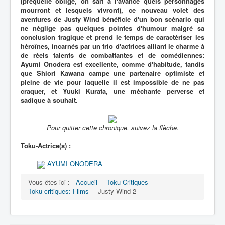
(préquelle oblige, on sait à l'avance quels personnages
mourront et lesquels vivront), ce nouveau volet des
aventures de Justy Wind bénéficie d'un bon scénario qui
ne néglige pas quelques pointes d'humour malgré sa
conclusion tragique et prend le temps de caractériser les
héroïnes, incarnés par un trio d'actrices alliant le charme à
de réels talents de combattantes et de comédiennes:
Ayumi Onodera est excellente, comme d'habitude, tandis
que Shiori Kawana campe une partenaire optimiste et
pleine de vie pour laquelle il est impossible de ne pas
craquer, et Yuuki Kurata, une méchante perverse et
sadique à souhait.
Pour quitter cette chronique, suivez la flèche.
Toku-Actrice(s) :
AYUMI ONODERA
Vous êtes ici :
Accueil
Toku-Critiques
Toku-critiques: Films
Justy Wind 2