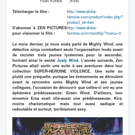
Yuuki Kurata
(Kira)
Télécharger le film :
http://www.akiba-
heroine.com/product/index.php?
product_id=544
S'abonner à ZEN PICTURES
http://www.akiba-
pour visionner le film :
heroine.com/monthly/?menu=3
Le mois dernier, je vous avais parlé de Mighty Wind, une
détective ninja combattant seule l'organisation Irodo avant
de recruter trois jeunes lycéennes pour la seconder,
formant ainsi le sentai
Justy Wind
. L'année suivante, Zen
Pictures allait sortir une suite à ses aventures dans leur
collection SUPER-HEROINE VIOLENCE. Une suite ou
plutôt une préquelle, puisque les événements se déroulent
avant la rencontre entre Mighty Wind et ses jeunes
collègues, l'occasion de découvrir que celles-ci ont eu une
éphémère prédécesseuse: Green Wind. D'ailleurs, leur
ennemie Eres avait elle-aussi une prédécesseuse, Kira,
moins charismatique mais tout aussi sadique et
redoutable et surtout, terriblement sexy.