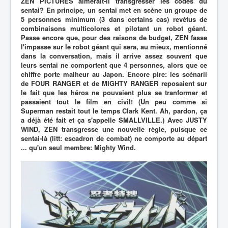
ZEN PICTURES aimerait-il transgresser les codes du
sentai? En principe, un sentai met en scène un groupe de
5 personnes minimum (3 dans certains cas) revétus de
combinaisons multicolores et pilotant un robot géant.
Passe encore que, pour des raisons de budget, ZEN fasse
l'impasse sur le robot géant qui sera, au mieux, mentionné
dans la conversation, mais il arrive assez souvent que
leurs sentai ne comportent que 4 personnes, alors que ce
chiffre porte malheur au Japon. Encore pire: les scénarii
de FOUR RANGER et de MIGHTY RANGER reposaient sur
le fait que les héros ne pouvaient plus se tranformer et
passaient tout le film en civil! (Un peu comme si
Superman restait tout le temps Clark Kent. Ah, pardon, ça
a déjà été fait et ça s'appelle SMALLVILLE.) Avec JUSTY
WIND, ZEN transgresse une nouvelle règle, puisque ce
sentai-là (litt: escadron de combat) ne comporte au départ
... qu'un seul membre: Mighty Wind.