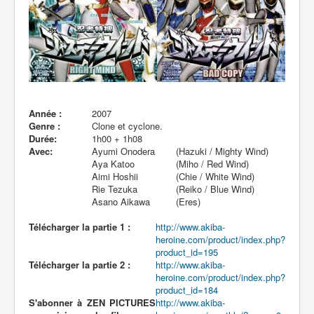
Lexique
Année :
2007
Genre :
Clone et cyclone.
Durée:
1h00 + 1h08
Avec:
Ayumi Onodera
(Hazuki / Mighty Wind)
Aya Katoo
(Miho / Red Wind)
Aimi Hoshii
(Chie / White Wind)
Rie Tezuka
(Reiko / Blue Wind)
Asano Aikawa
(Eres)
Télécharger la partie 1 :
http://www.akiba-
heroine.com/product/index.php?
product_id=195
Télécharger la partie 2 :
http://www.akiba-
heroine.com/product/index.php?
product_id=184
S'abonner à ZEN PICTURES
http://www.akiba-