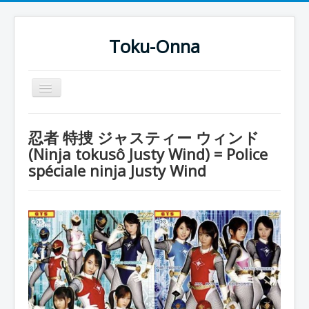
Toku-Onna
Basculer
la
navigation
Accueil
忍者 特捜 ジャスティー ウィンド
Toku-Actrices
(Ninja tokusô Justy Wind) = Police
spéciale ninja Justy Wind
Toku-Critiques
Séries
Films
COSAA
Dessins
Artiste Asperger