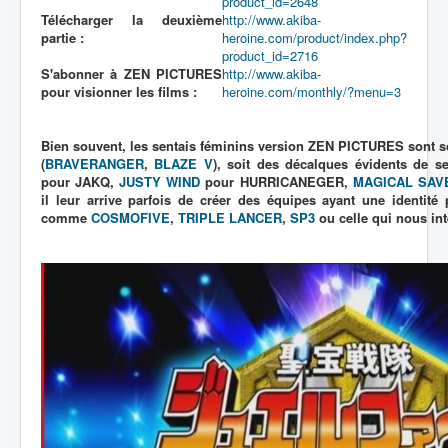
product_id=2648
Télécharger la deuxième
http://www.akiba-
partie :
heroine.com/product/index.php?
product_id=2716
S'abonner à ZEN PICTURES
http://www.akiba-
pour visionner les films :
heroine.com/monthly/?menu=3
Bien souvent, les sentais féminins version ZEN PICTURES sont so
(
BRAVERANGER
,
BLAZE V
), soit des décalques évidents de sen
pour JAKQ,
JUSTY WIND
pour HURRICANEGER,
MAGICAL SAV
il leur arrive parfois de créer des équipes ayant une identité
comme
COSMOFIVE
,
TRIPLE LANCER
,
SP3
ou celle qui nous in