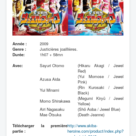
Lexique
Année :
2009
Genre :
Justicières joaillières.
Durée:
1h07 + 58mn
Avec:
Sayuri Otomo
(Hikaru Akagi / Jewel
Red)
(Yui Momose / Jewel
Azusa Aida
Pink)
(Rin Kurosaki / Jewel
Yui Minami
Black)
(Megumi Kiryû / Jewel
Momo Shirakawa
Yellow)
Airi Nagasaku
(Shô Aoba / Jewel Blue)
Mae Ôtsuka
(Death Jeanne)
Télécharger la première
http://www.akiba-
partie :
heroine.com/product/index.php?