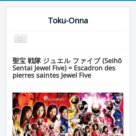
Toku-Onna
Basculer
la
navigation
Accueil
聖宝 戦隊 ジュエル ファイブ (Seihô
Toku-Actrices
Sentai Jewel Five) = Escadron des
pierres saintes Jewel Five
Toku-Critiques
Séries
Films
COSAA
Dessins
Artiste Asperger