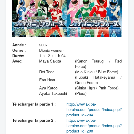
Lexique
Année :
2007
Genre :
Bionic women.
Durée:
1 h 12 + 1 h 04
Avec:
Maya Sakita
(Kanon Tsurugi / Red
Force)
Rei Toda
(Mio Kinjou / Blue Force)
(Fubuki Hatakeyama /
Emi Hirai
Green Force)
Aya Katoo
(Chika Hijiri / Pink Force)
Ayaka Takeuchi
(Piera)
Télécharger la partie 1 :
http://www.akiba-
heroine.com/product/index.php?
product_id=204
Télécharger la partie 2 :
http://www.akiba-
heroine.com/product/index.php?
product_id=200