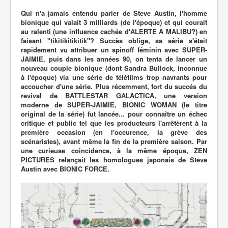
Qui n'a jamais entendu parler de Steve Austin, l'homme
bionique qui valait 3 milliards (de l'époque) et qui courait
au ralenti (une influence cachée d'ALERTE A MALIBU?) en
faisant "tikitikitikitik"? Succès oblige, sa série s'était
rapidement vu attribuer un spinoff féminin avec SUPER-
JAIMIE, puis dans les années 90, on tenta de lancer un
nouveau couple bionique (dont Sandra Bullock, inconnue
à l'époque) via une série de téléfilms trop navrants pour
accoucher d'une série. Plus récemment, fort du succés du
revival de BATTLESTAR GALACTICA, une version
moderne de SUPER-JAIMIE, BIONIC WOMAN (le titre
original de la série) fut lancée... pour connaître un échec
critique et public tel que les producteurs l'arrêtèrent à la
première occasion (en l'occurence, la grève des
scénaristes), avant même la fin de la première saison. Par
une curieuse coincidence, à la même époque, ZEN
PICTURES relançait les homologues japonais de Steve
Austin avec BIONIC FORCE.