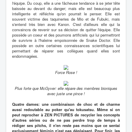
l'équipe. Du coup, elle a une fâcheuse tendance à se jeter tête
baissée au devant du danger; mais elle est beaucoup plus
intelligente et réfléchie qu'on pourrait le penser. Elle est
souvent victime des taquineries de Mio et de Fubuki, mais
s'entend très bien avec Kanon. C'est d'ailleurs elle qui la
convaincra de revenir sur sa décision de quitter l'équipe. Elle
possède un coeur et des poumons artificiels qui lui permettront
de survivre à l'haleine empoisonnée de Snake Doctor. Elle
possède en outre certaines connaissances scientifiques lui
permettant de réparer ses collègues quand elles sont
endommagées.
Force Rose !
Plus forte que McGyver: elle répare des membres bioniques
avec juste une pince !
Quatre dames: une combinaison de choc et de charme
aussi redoutable au poker qu'au tokusatsu. Même si on
peut reprocher à ZEN PICTURES de recycler les concepts
d'autres séries ou de ne pas perdre trop de temps à
rédiger ses pitchs, il n'en reste pas moins que ce sentai
exclusivement féminin n'est pas déplaisant. Pour finir, les