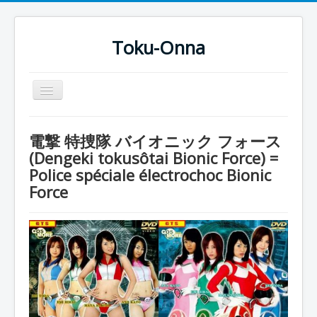
Toku-Onna
Basculer
la
navigation
Accueil
電撃 特捜隊 バイオニック フォース
Toku-Actrices
(Dengeki tokusôtai Bionic Force) =
Police spéciale électrochoc Bionic
Toku-Critiques
Force
Séries
Films
COSAA
Dessins
Artiste Asperger