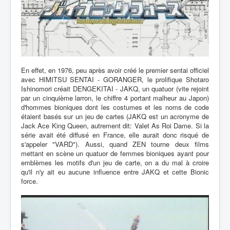
En effet, en 1976, peu après avoir créé le premier sentai officiel
avec HIMITSU SENTAI - GORANGER, le prolifique Shotaro
Ishinomori créait DENGEKITAI - JAKQ, un quatuor (vite rejoint
par un cinquième larron, le chiffre 4 portant malheur au Japon)
d'hommes bioniques dont les costumes et les noms de code
étaient basés sur un jeu de cartes (JAKQ est un acronyme de
Jack Ace King Queen, autrement dit: Valet As Roi Dame. Si la
série avait été diffusé en France, elle aurait donc risqué de
s'appeler "VARD"). Aussi, quand ZEN tourne deux films
mettant en scène un quatuor de femmes bioniques ayant pour
emblèmes les motifs d'un jeu de carte, on a du mal à croire
qu'il n'y ait eu aucune influence entre JAKQ et cette Bionic
force.