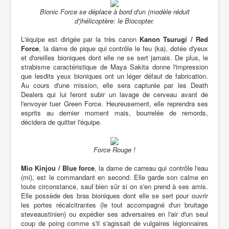
Bionic Force se déplace à bord d'un (modèle réduit
d')hélicoptère: le Biocopter.
L'équipe est dirigée par la très canon
Kanon Tsurugi / Red
Force
, la dame de pique qui contrôle le feu (ka), dotée d'yeux
et d'oreilles bioniques dont elle ne se sert jamais. De plus, le
strabisme caractéristique de Maya Sakita donne l'impression
que lesdits yeux bioniques ont un léger défaut de fabrication.
Au cours d'une mission, elle sera capturée par les Death
Dealers qui lui feront subir un lavage de cerveau avant de
l'envoyer tuer Green Force. Heureusement, elle reprendra ses
esprits au dernier moment mais, bourrelée de remords,
décidera de quitter l'équipe.
Force Rouge !
Mio Kinjou / Blue force
, la dame de carreau qui contrôle l'eau
(mi), est le commandant en second. Elle garde son calme en
toute circonstance, sauf bien sûr si on s'en prend à ses amis.
Elle possède des bras bioniques dont elle se sert pour ouvrir
les portes récalcitrantes (le tout accompagné d'un bruitage
steveaustinien) ou expédier ses adversaires en l'air d'un seul
coup de poing comme s'il s'agissait de vulgaires légionnaires