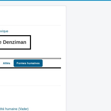
exique
e Denziman
Alliés
Formes humaines
tité humaine (Vader)