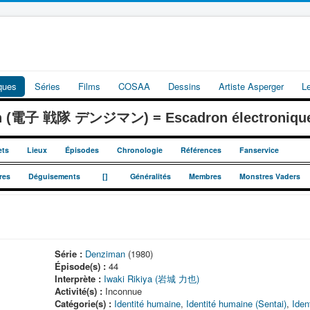
iques
Séries
Films
COSAA
Dessins
Artiste Asperger
L
an (電子 戦隊 デンジマン) = Escadron électroniqu
ets
Lieux
Épisodes
Chronologie
Références
Fanservice
_
_
res
Déguisements
[]
Généralités
Membres
Monstres Vaders
Série :
Denziman
(1980)
Épisode(s) :
44
Interprète :
Iwaki Rikiya (岩城 力也)
Activité(s) :
Inconnue
Catégorie(s) :
Identité humaine
,
Identité humaine (Sentai)
,
Iden