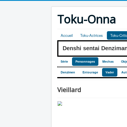
Toku-Onna
Accueil
Toku-Actrices
Toku-Crit
Denshi sentai Denzim
Série
Personnages
Mechas
Obj
Denzimen
Entourage
Vader
Aut
Vieillard