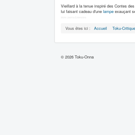
Vieillard à la tenue inspiré des Contes des
lui faisant cadeau d'une
lampe
exauçant ses
More Joomla Extensions
Vous êtes ici :
Accueil
Toku-Critiqu
© 2026 Toku-Onna