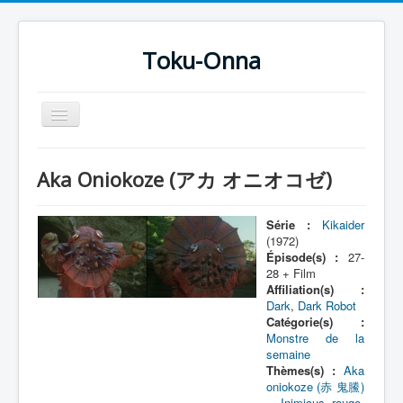
Toku-Onna
Basculer
la
navigation
Accueil
Aka Oniokoze (アカ オニオコゼ)
Toku-Actrices
Toku-Critiques
Série :
Kikaider
(1972)
Séries
Épisode(s) :
27-
28 + Film
Films
Affiliation(s) :
Dark
,
Dark Robot
COSAA
Catégorie(s) :
Monstre de la
Dessins
semaine
Thèmes(s) :
Aka
Artiste Asperger
oniokoze (赤 鬼鰧)
= Inimicus rouge
,