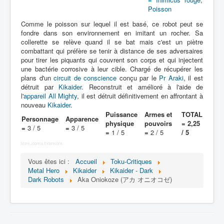
Lexique
Poisson
Jinzô ningen Kikaider (人造 人間
Comme le poisson sur lequel il est basé, ce robot peut se
キカイダー) = Androïde Kikaider
fondre dans son environnement en imitant un rocher. Sa
collerette se relève quand il se bat mais c'est un piètre
combattant qui préfère se tenir à distance de ses adversaires
Série
pour tirer les piquants qui couvrent son corps et qui injectent
une bactérie corrosive à leur cible. Chargé de récupérer les
Personnages
plans d'un
circuit de conscience
conçu par le
Pr Araki
, il est
détruit par
Kikaider
. Reconstruit et amélioré à l'aide de
Mechas
l'
appareil All Mighty
, il est détruit définitivement en affrontant à
nouveau
Kikaider
.
Objets
Puissance
Armes et
TOTAL
Personnage
Apparence
physique
pouvoirs
= 2,25
Lieux
=
3 / 5
=
3 / 5
=
1 / 5
=
2 / 5
/ 5
Épisodes
More Joomla Extensions
Chronologie
Vous êtes ici :
Accueil
Toku-Critiques
Metal Hero
Kikaider
Kikaider - Dark
Références
Dark Robots
Aka Oniokoze (アカ オニオコゼ)
Fanservice
Kikaider