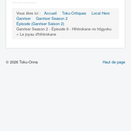
Lexique
More Joomla Extensions
Vous êtes ici :
Tetsujin Ganriser Season 2 (鉄神
Accueil
Toku-Critiques
Local Hero
Ganriser
Ganriser Season 2
ガンライザー シーズン 2) = Dieu de
Épisode (Ganriser Saison 2)
fer Ganriser Saison 2
Ganriser Season 2 - Épisode 9 - Hihiirokane no hôgyoku
= Le joyau d'hihiirokane
Série
Personnages
Objets
© 2026 Toku-Onna
Haut de page
Lieux
Épisodes
Chronologie
Références