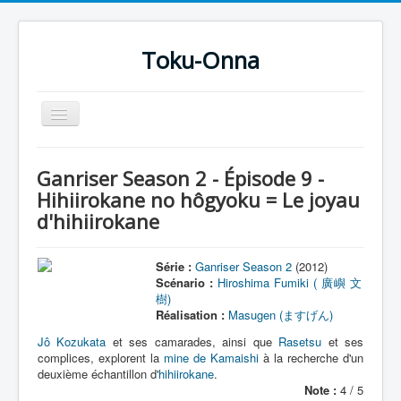
Toku-Onna
Basculer
la
navigation
Accueil
Ganriser Season 2 - Épisode 9 -
Toku-Actrices
Hihiirokane no hôgyoku = Le joyau
d'hihiirokane
Toku-Critiques
Séries
Série :
Ganriser Season 2
(2012)
Films
Scénario :
Hiroshima Fumiki ( 廣嶼 文
樹)
COSAA
Réalisation :
Masugen (ますげん)
Dessins
Jô Kozukata
et ses camarades, ainsi que
Rasetsu
et ses
complices, explorent la
mine de Kamaishi
à la recherche d'un
Artiste Asperger
deuxième échantillon d'
hihiirokane
.
Note :
4 / 5