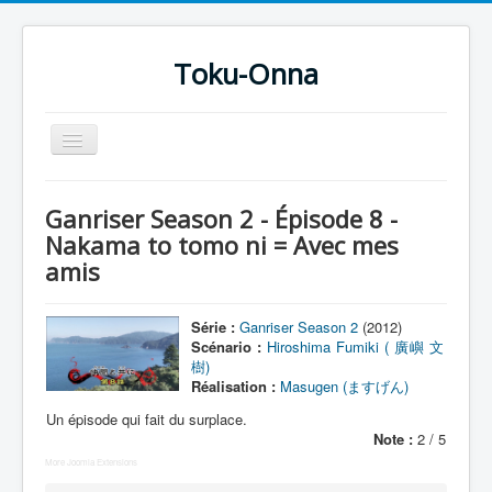
Toku-Onna
Basculer
la
navigation
Accueil
Ganriser Season 2 - Épisode 8 -
Toku-Actrices
Nakama to tomo ni = Avec mes
amis
Toku-Critiques
Séries
Série :
Ganriser Season 2
(2012)
Films
Scénario :
Hiroshima Fumiki ( 廣嶼 文
樹)
COSAA
Réalisation :
Masugen (ますげん)
Dessins
Un épisode qui fait du surplace.
Note :
2 / 5
Artiste Asperger
More Joomla Extensions