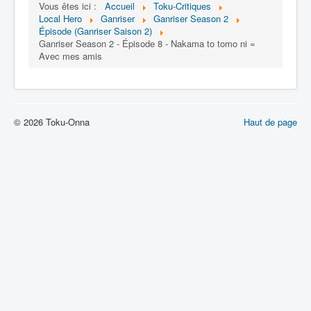
Lexique
Vous êtes ici :
Accueil
Toku-Critiques
Local Hero
Ganriser
Ganriser Season 2
Épisode (Ganriser Saison 2)
Tetsujin Ganriser Season 2 (鉄神
Ganriser Season 2 - Épisode 8 - Nakama to tomo ni =
ガンライザー シーズン 2) = Dieu de
Avec mes amis
fer Ganriser Saison 2
Série
Personnages
© 2026 Toku-Onna
Haut de page
Objets
Lieux
Épisodes
Chronologie
Références