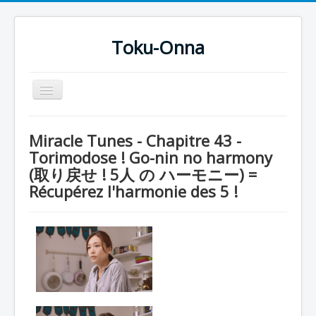
Toku-Onna
Basculer
la
navigation
Accueil
Miracle Tunes - Chapitre 43 -
Toku-Actrices
Torimodose ! Go-nin no harmony
(取り戻せ ! 5人 の ハーモニー) =
Toku-Critiques
Récupérez l'harmonie des 5 !
Séries
Films
COSAA
Dessins
Artiste Asperger