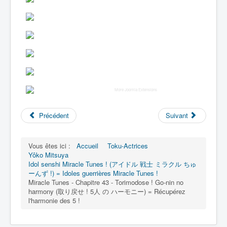
More Joomla Extensions
Précédent
Suivant
Vous êtes ici :
Accueil
Toku-Actrices
Yôko Mitsuya
Idol senshi Miracle Tunes ! (アイドル 戦士 ミラクル ちゅ
ーんず !) = Idoles guerrières Miracle Tunes !
Miracle Tunes - Chapitre 43 - Torimodose ! Go-nin no
harmony (取り戻せ ! 5人 の ハーモニー) = Récupérez
l'harmonie des 5 !