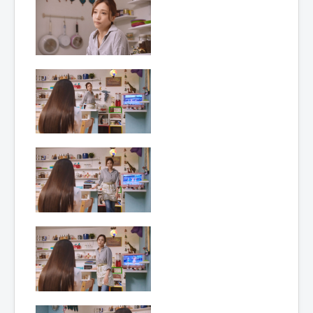
Lexique
Idol senshi Miracle Tunes ! (アイ
ドル 戦士 ミラクル ちゅーんず !) =
Idoles guerrières Miracle Tunes !
Année :
2017
Toku-actrice(s) :
Yôko Mitsuya
Nombre d'image(s) :
325