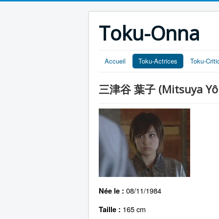
Toku-Onna
Accueil
Toku-Actrices
Toku-Crit
三津谷 葉子 (Mitsuya Yô
08/11/1984
Née le :
165 cm
Taille :