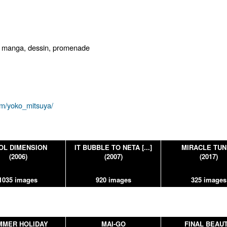
, manga, dessin, promenade
om/yoko_mitsuya/
OL DIMENSION
IT BUBBLE TO NETA [...]
MIRACLE TU
(2006)
(2007)
(2017)
1035 images
920 images
325 images
MMER HOLIDAY
MAI-GO
FINAL BEAU