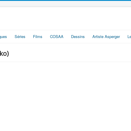
iques
Séries
Films
COSAA
Dessins
Artiste Asperger
L
ko)