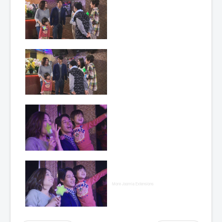
Lexique
Idol senshi Miracle Tunes ! (アイ
ドル 戦士 ミラクル ちゅーんず !) =
Idoles guerrières Miracle Tunes !
Année :
2017
Toku-actrice(s) :
Yôko Mitsuya
Nombre d'image(s) :
325
More Joomla Extensions