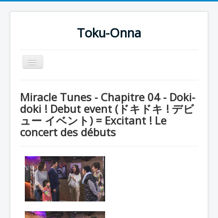
Toku-Onna
Basculer
la
navigation
Accueil
Miracle Tunes - Chapitre 04 - Doki-
Toku-Actrices
doki ! Debut event (ドキドキ ! デビ
ュー イベント) = Excitant ! Le
Toku-Critiques
concert des débuts
Séries
Films
COSAA
Dessins
Artiste Asperger