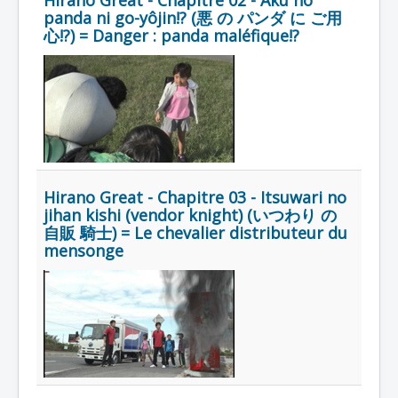
Hirano Great - Chapitre 02 - Aku no
Lexique
panda ni go-yôjin!? (悪 の パンダ に ご用
心!?) = Danger : panda maléfique!?
Hirano Great - Chapitre 03 - Itsuwari no
Jihan kishi (Vendor knight)
jihan kishi (vendor knight) (いつわり の
Hirano Great (自販 騎士 ヒラノ グ
自販 騎士) = Le chevalier distributeur du
レート) = Chevalier distributeur
mensonge
Hirano Great
Année :
2017
Toku-actrice(s) :
Kasumi Tsuji
Nombre d'image(s) :
115