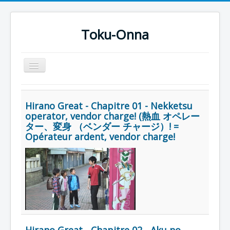
Toku-Onna
Basculer
la
navigation
Accueil
Hirano Great - Chapitre 01 - Nekketsu
Toku-Actrices
operator, vendor charge! (熱血 オペレー
ター、変身 （ベンダー チャージ）! =
Toku-Critiques
Opérateur ardent, vendor charge!
Séries
Films
COSAA
Dessins
Artiste Asperger