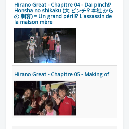
Hirano Great - Chapitre 04 - Dai pinch!?
Honsha no shikaku (大 ピンチ!? 本社 から
の 刺客) = Un grand péril!? L'assassin de
la maison mère
Hirano Great - Chapitre 05 - Making of