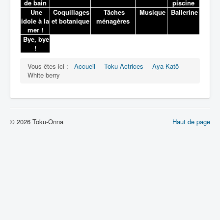
Lexique
de bain
piscine
Une
Coquillages
Tâches
Musique
Ballerine
idole à la
et botanique
ménagères
mer !
Bye, bye
!
Vous êtes ici :
Accueil
Toku-Actrices
Aya Katô
White berry
© 2026 Toku-Onna
Haut de page