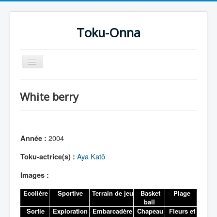
Toku-Onna
Basculer
la
navigation
Accueil
White berry
Toku-Actrices
Toku-Critiques
Séries
2004
Année :
Films
Aya Katô
Toku-actrice(s) :
COSAA
Images :
Dessins
Ecolière
Sportive
Terrain de jeu
Basket
Plage
Artiste Asperger
ball
Sortie
Exploration
Embarcadère
Chapeau
Fleurs et