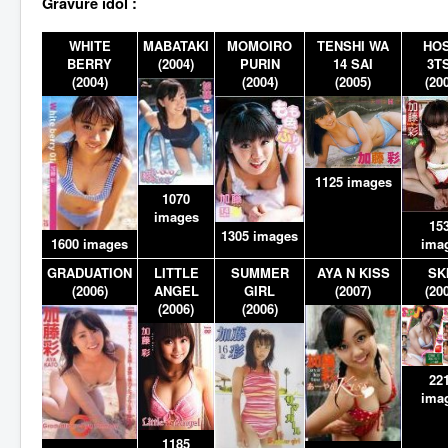
Gravure idol :
WHITE
MABATAKI
MOMOIRO
TENSHI WA
HOS
BERRY
(2004)
PURIN
14 SAI
3T
(2004)
(2004)
(2005)
(20
1125 images
1070
images
15
1305 images
ima
1600 images
GRADUATION
LITTLE
SUMMER
AYA N KISS
SK
(2006)
ANGEL
GIRL
(2007)
(20
(2006)
(2006)
22
ima
1185