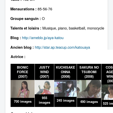
Lexique
85-56-76
Mensurations :
O
Groupe sanguin :
Musique, piano, basketball, monocycle
Talents et loisirs :
http://ameblo.jp/aya-katou
Blog :
http://star.ap.teacup.com/katouaya
Ancien blog :
Actrice :
BIONIC
JUSTY
KUCHISAKE
SAKURA NO
COS
FORCE
WIND
ONNA
TSUBOMI
AGE
(2007)
(2007)
(2008)
(2008)
WIN
(20
955
245 images
700 images
490 images
images
525 i