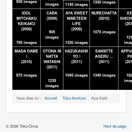
920 images
1330 images
images
1145 images
IDOL
CARA
AYA SWEET
NURECHATTA
XX
MITCHAKU
(2009)
NINETEEN
(2010)
SHICH
KEIKAKU
LIFE
(20
(2008)
(2009)
905
1075 images
images
12
795 images
1320 images
ima
MADA DAME
OTONA NI
HAZUKASHII
SAWATTE
APPU
!
NATTA
YO !
AGERU ...
PI
(2010)
WATASHI
(2011)
(2011)
(20
(2011)
975 images
1045 images
1340 images
18
1235
ima
images
Vous êtes ici :
Accueil
Toku-Actrices
Aya Katô
© 2026 Toku-Onna
Haut de page