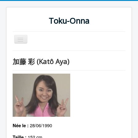
Toku-Onna
Basculer
la
navigation
Accueil
加藤 彩 (Katô Aya)
Toku-Actrices
Toku-Critiques
Séries
Films
COSAA
Dessins
28/06/1990
Née le :
Artiste Asperger
152 cm
Taille :