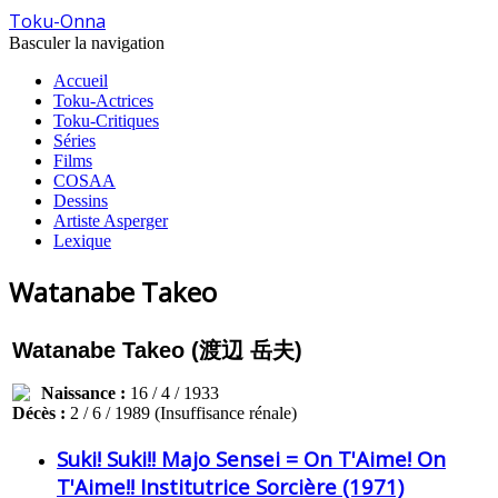
Toku-Onna
Basculer la navigation
Accueil
Toku-Actrices
Toku-Critiques
Séries
Films
COSAA
Dessins
Artiste Asperger
Lexique
Watanabe Takeo
Watanabe Takeo (渡辺 岳夫)
Naissance :
16 / 4 / 1933
Décès :
2 / 6 / 1989 (Insuffisance rénale)
Suki! Suki!! Majo Sensei = On T'Aime! On
T'Aime!! Institutrice Sorcière (1971)