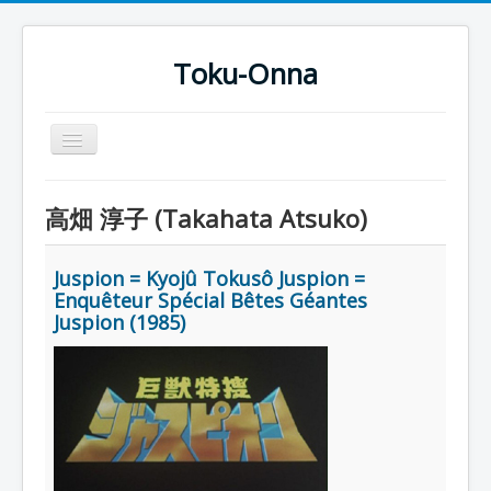
Toku-Onna
Basculer
la
navigation
Accueil
高畑 淳子 (Takahata Atsuko)
Toku-Actrices
Toku-Critiques
Juspion = Kyojû Tokusô Juspion =
Enquêteur Spécial Bêtes Géantes
Séries
Juspion (1985)
Films
COSAA
Dessins
Artiste Asperger