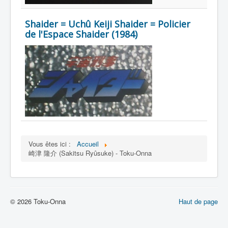
Lexique
Shaider = Uchû Keiji Shaider = Policier
de l'Espace Shaider (1984)
Vous êtes ici :
Accueil
崎津 隆介 (Sakitsu Ryûsuke) - Toku-Onna
© 2026 Toku-Onna
Haut de page