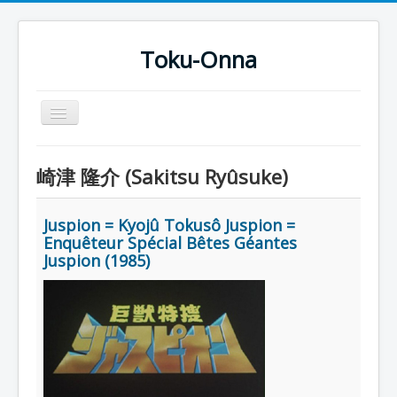
Toku-Onna
Basculer
la
navigation
Accueil
崎津 隆介 (Sakitsu Ryûsuke)
Toku-Actrices
Toku-Critiques
Juspion = Kyojû Tokusô Juspion =
Enquêteur Spécial Bêtes Géantes
Séries
Juspion (1985)
Films
COSAA
Dessins
Artiste Asperger