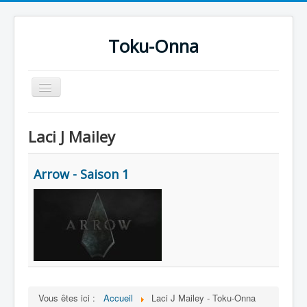
Toku-Onna
Basculer
la
navigation
Accueil
Laci J Mailey
Toku-Actrices
Toku-Critiques
Arrow - Saison 1
Séries
Films
COSAA
Dessins
Artiste Asperger
Vous êtes ici :
Accueil
Laci J Mailey - Toku-Onna