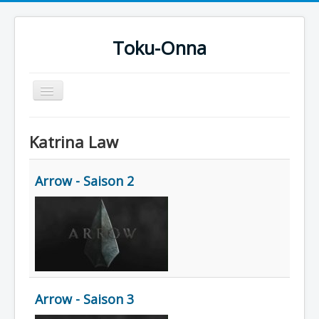
Toku-Onna
Basculer
la
navigation
Accueil
Katrina Law
Toku-Actrices
Toku-Critiques
Arrow - Saison 2
Séries
Films
COSAA
Dessins
Artiste Asperger
Arrow - Saison 3