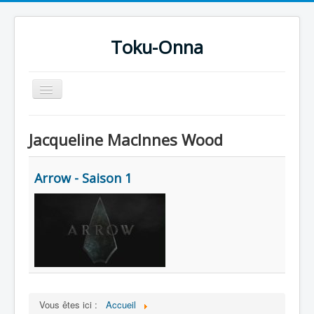
Toku-Onna
Basculer
la
navigation
Accueil
Jacqueline MacInnes Wood
Toku-Actrices
Toku-Critiques
Arrow - Saison 1
Séries
Films
COSAA
Dessins
Artiste Asperger
Vous êtes ici :
Accueil