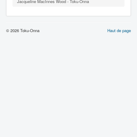
Lexique
Jacqueline MacInnes Wood - Toku-Onna
© 2026 Toku-Onna
Haut de page