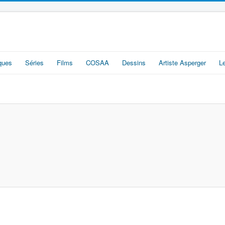
iques
Séries
Films
COSAA
Dessins
Artiste Asperger
L