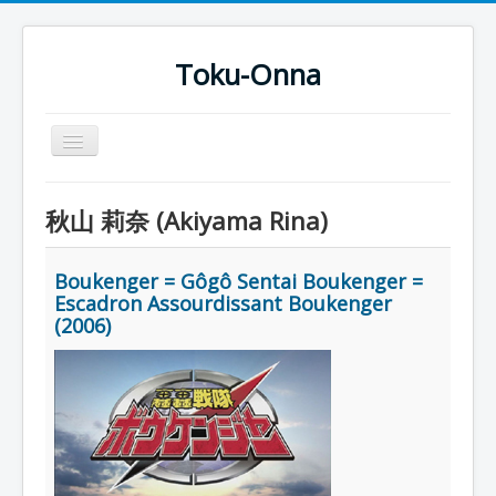
Toku-Onna
Basculer
la
navigation
Accueil
秋山 莉奈 (Akiyama Rina)
Toku-Actrices
Toku-Critiques
Boukenger = Gôgô Sentai Boukenger =
Escadron Assourdissant Boukenger
Séries
(2006)
Films
COSAA
Dessins
Artiste Asperger