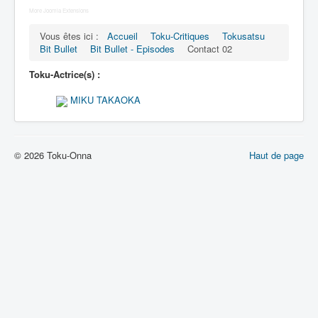
Lexique
More Joomla Extensions
Bit Bullet (ビット バレット)
Vous êtes ici :
Accueil
Toku-Critiques
Tokusatsu
Bit Bullet
Bit Bullet - Episodes
Contact 02
Série
Toku-Actrice(s) :
Personnages
MIKU TAKAOKA
Objets
Lieux
© 2026 Toku-Onna
Haut de page
Épisodes
Chronologie
Références
Fanservice