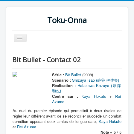
Toku-Onna
Basculer
la
navigation
Accueil
Bit Bullet - Contact 02
Toku-Actrices
Toku-Critiques
Série :
Bit Bullet
(2008)
Scénario :
Shizuya Isao (静谷 伊佐夫)
Séries
Réalisation :
Hatazawa Kazuya (畑澤
和也)
Films
Centré sur :
Kaya Hokuto
+
Rei
Azuma
COSAA
Au duel du premier épisode qui permettait à deux rivales de
Dessins
régler leur différent avant de se réconcilier succède un combat
cornélien opposant deux amies de longue date,
Kaya Hokuto
Artiste Asperger
et
Rei Azuma
.
Note =
5 / 5