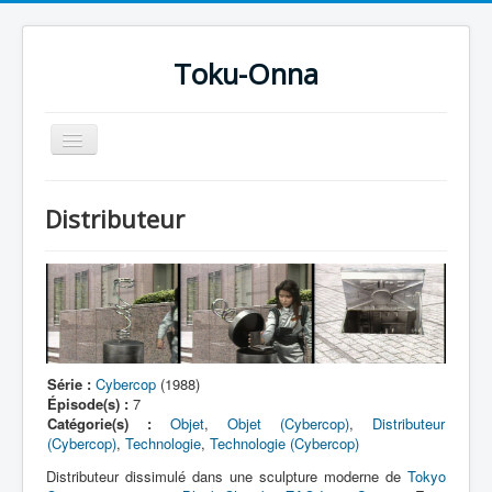
Toku-Onna
Basculer
la
navigation
Accueil
Distributeur
Toku-Actrices
Toku-Critiques
Séries
Films
COSAA
Série :
Cybercop
(1988)
Épisode(s) :
7
Dessins
Catégorie(s) :
Objet
,
Objet (Cybercop)
,
Distributeur
(Cybercop)
,
Technologie
,
Technologie (Cybercop)
Artiste Asperger
Distributeur dissimulé dans une sculpture moderne de
Tokyo