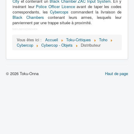
Lexique
City
et contenant un
Black Chamber ZAC Input System
. En y
insérant leur
Police Officer Licence
avant de taper les codes
correspondants, les
Cybercops
commandent la livraison de
Dennô keisatsu Cybercop (電脳 警
Black Chambers
contenant leurs armes, lesquels leur
察 サイバーコップ) = Police
parviennent par une trappe située à proximité.
cerveau électronique Cybercop
More Joomla Extensions
Vous êtes ici :
Accueil
Toku-Critiques
Toho
Série
Cybercop
Cybercop - Objets
Distributeur
Personnages
Mechas
Objets
© 2026 Toku-Onna
Haut de page
Lieux
Épisodes
Chronologie
Références
Fanservice
Tous