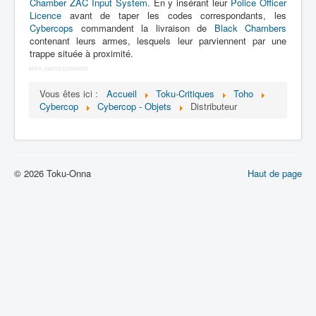
Lexique
Chamber ZAC Input System
. En y insérant leur
Police Officer
Licence
avant de taper les codes correspondants, les
Cybercops
commandent la livraison de
Black Chambers
Dennô keisatsu Cybercop (電脳 警
contenant leurs armes, lesquels leur parviennent par une
察 サイバーコップ) = Police
trappe située à proximité.
cerveau électronique Cybercop
More Joomla Extensions
Vous êtes ici :
Accueil
Toku-Critiques
Toho
Série
Cybercop
Cybercop - Objets
Distributeur
Personnages
Mechas
Objets
© 2026 Toku-Onna
Haut de page
Lieux
Épisodes
Chronologie
Références
Fanservice
Tous