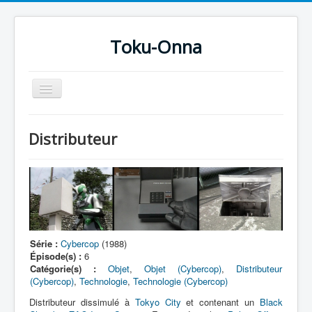
Toku-Onna
Basculer
la
navigation
Accueil
Distributeur
Toku-Actrices
Toku-Critiques
Séries
Films
COSAA
Série :
Cybercop
(1988)
Épisode(s) :
6
Dessins
Catégorie(s) :
Objet
,
Objet (Cybercop)
,
Distributeur
(Cybercop)
,
Technologie
,
Technologie (Cybercop)
Artiste Asperger
Distributeur dissimulé à
Tokyo City
et contenant un
Black