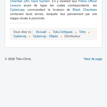
Lexique
Chamber ZAC Input System
. En y insérant leur
Police Officer
Licence
avant de taper les codes correspondants, les
Cybercops
commandent la livraison de
Black Chambers
Dennô keisatsu Cybercop (電脳 警
contenant leurs armes, lesquels leur parviennent par une
察 サイバーコップ) = Police
trappe située à proximité.
cerveau électronique Cybercop
More Joomla Extensions
Vous êtes ici :
Accueil
Toku-Critiques
Toho
Série
Cybercop
Cybercop - Objets
Distributeur
Personnages
Mechas
Objets
© 2026 Toku-Onna
Haut de page
Lieux
Épisodes
Chronologie
Références
Fanservice
Tous