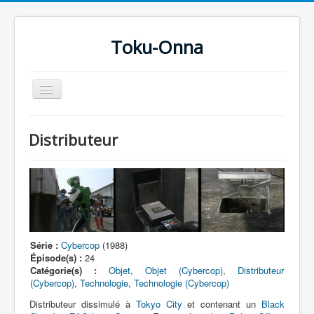
Toku-Onna
Basculer
la
navigation
Accueil
Distributeur
Toku-Actrices
Toku-Critiques
Séries
Films
COSAA
Série :
Cybercop
(1988)
Épisode(s) :
24
Dessins
Catégorie(s) :
Objet
,
Objet (Cybercop)
,
Distributeur
(Cybercop)
,
Technologie
,
Technologie (Cybercop)
Artiste Asperger
Distributeur dissimulé à
Tokyo City
et contenant un
Black