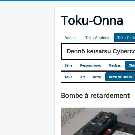
Toku-Onna
Accueil
Toku-Actrices
Toku-Crit
Dennô keisatsu Cyber
Série
Personnages
Mechas
Obj
Tous
Art
Arme
Arme de Death T
Bombe à retardement