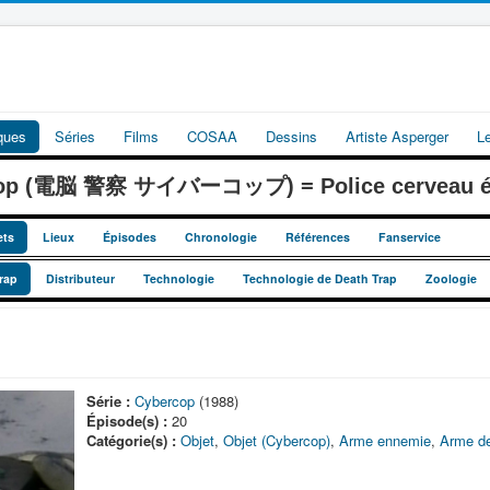
iques
Séries
Films
COSAA
Dessins
Artiste Asperger
L
cop (電脳 警察 サイバーコップ) = Police cerveau él
ets
Lieux
Épisodes
Chronologie
Références
Fanservice
rap
Distributeur
Technologie
Technologie de Death Trap
Zoologie
Série :
Cybercop
(1988)
Épisode(s) :
20
Catégorie(s) :
Objet
,
Objet (Cybercop)
,
Arme ennemie
,
Arme de