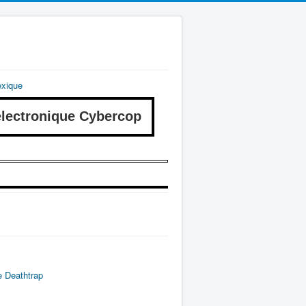
exique
ectronique Cybercop
 Deathtrap