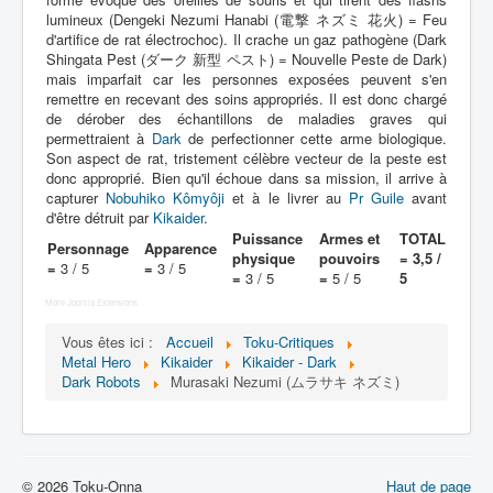
Lexique
lumineux (Dengeki Nezumi Hanabi (電撃 ネズミ 花火) = Feu
d'artifice de rat électrochoc). Il crache un gaz pathogène (Dark
Jinzô ningen Kikaider (人造 人間
Shingata Pest (ダーク 新型 ペスト) = Nouvelle Peste de Dark)
キカイダー) = Androïde Kikaider
mais imparfait car les personnes exposées peuvent s'en
remettre en recevant des soins appropriés. Il est donc chargé
de dérober des échantillons de maladies graves qui
Série
permettraient à
Dark
de perfectionner cette arme biologique.
Son aspect de rat, tristement célèbre vecteur de la peste est
Personnages
donc approprié. Bien qu'il échoue dans sa mission, il arrive à
capturer
Nobuhiko Kômyôji
et à le livrer au
Pr Guile
avant
Mechas
d'être détruit par
Kikaider
.
Puissance
Armes et
TOTAL
Objets
Personnage
Apparence
physique
pouvoirs
= 3,5 /
=
3 / 5
=
3 / 5
Lieux
=
3 / 5
=
5 / 5
5
More Joomla Extensions
Épisodes
Vous êtes ici :
Accueil
Toku-Critiques
Chronologie
Metal Hero
Kikaider
Kikaider - Dark
Dark Robots
Murasaki Nezumi (ムラサキ ネズミ)
Références
Fanservice
Kikaider
© 2026 Toku-Onna
Haut de page