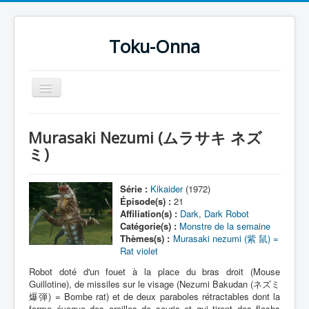
Toku-Onna
Basculer
la
navigation
Accueil
Murasaki Nezumi (ムラサキ ネズ
Toku-Actrices
ミ)
Toku-Critiques
Série :
Kikaider
(1972)
Séries
Épisode(s) :
21
Affiliation(s) :
Dark
,
Dark Robot
Films
Catégorie(s) :
Monstre de la semaine
Thèmes(s) :
Murasaki nezumi (紫 鼠) =
COSAA
Rat violet
Dessins
Robot doté d'un fouet à la place du bras droit (Mouse
Guillotine), de missiles sur le visage (Nezumi Bakudan (ネズミ
Artiste Asperger
爆弾) = Bombe rat) et de deux paraboles rétractables dont la
forme évoque des oreilles de souris et qui tirent des flashs