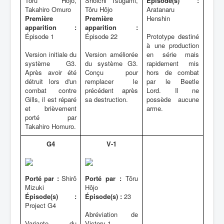
Tôru Hôjo,
Shôichi Tsugami,
Épisode(s) :
Takahiro Omuro
Tôru Hôjo
Aratanaru
Première
Première
Henshin
apparition :
apparition :
Épisode 1
Épisode 22
Prototype destiné
à une production
Version initiale du
Version améliorée
en série mais
système G3.
du système G3.
rapidement mis
Après avoir été
Conçu pour
hors de combat
détruit lors d'un
remplacer le
par le Beetle
combat contre
précédent après
Lord. Il ne
Gills, il est réparé
sa destruction.
possède aucune
et brièvement
arme.
porté par
Takahiro Homuro.
G4
V-1
Porté par :
Shirô
Porté par :
Tôru
Mizuki
Hôjo
Épisode(s) :
Épisode(s) :
23
Project G4
Abréviation de
Variante du
Victory-1.