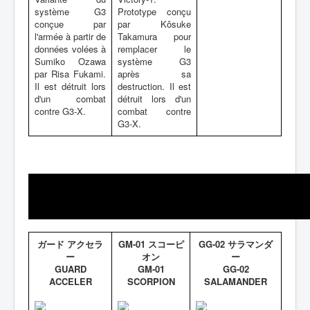
système G3
Prototype conçu
conçue par
par Kôsuke
l'armée à partir de
Takamura pour
données volées à
remplacer le
Sumiko Ozawa
système G3
par Risa Fukami.
après sa
Il est détruit lors
destruction. Il est
d'un combat
détruit lors d'un
contre G3-X.
combat contre
G3-X.
ガード アクセラ
GM-01 スコーピ
GG-02 サラマンダ
ー
オン
ー
GUARD
GM-01
GG-02
ACCELER
SCORPION
SALAMANDER