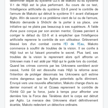
déterminer lequel du système G3-X de Makoto ou du système
V-1 de Hôjô est le plus performant. Au cours de ce test,
l'intelligence artificielle du système G3-X prend le contrôle de
l'armure de Makoto qui détruit le système V-1 avant d'attaquer
Agito. Afin de savoir si ce problème vient de lui ou de l'armure,
Makoto demande à Shôichi de la porter à sa place, une
initiative qui ne plaira pas beaucoup à ses supérieurs. A l'aide
d'une puce conçue par son ancien mentor, Ozawa parvient à
corriger le défaut du G3-X et à empêcher que l'intelligence
artificielle reprenne le contrôle de son utilisateur. Grièvement
blessé lors d'un combat contre
l'El de l'Eau
, Makoto
commence à souffrir de troubles de la vision. Il se confie à
Hôjô tout en lui faisant promettre le secret. Plus tard, ses
troubles de la vision le reprennent alors qu'il affronte un
Unknown mais il est aidé par Hôjô qui le guide lors du combat.
Quand les crimes commis par les Unknowns semblent avoir
cessé, l'unité G3 est dissoulte mais Hôjô la reforme avec
l'intention de protéger désormais les Unknowns qu'il estime
moins dangereux que les Agitos potentiels qu'ils éliminent.
Envoyé vers une nouvelle affectation, Makoto change d'avis au
dernier moment et lui et Ozawa reprennent le contrôle de
l'Unité G3 par la force, juste à temps pour affronter une
dernière fois la Force des Ténèbres dont le corps est détruit
par Agito. La menace des Unknowns étant définitivement
écartée, Makoto redevient un détective ordinaire.