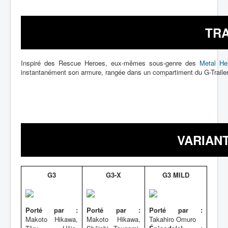
TR
Inspiré des Rescue Heroes, eux-mêmes sous-genre des
Metal He
instantanément son armure, rangée dans un compartiment du G-Trailer, 
VARIAN
G3
G3-X
G3 MILD
Porté par :
Porté par :
Porté par :
Makoto Hikawa,
Makoto Hikawa,
Takahiro Omuro