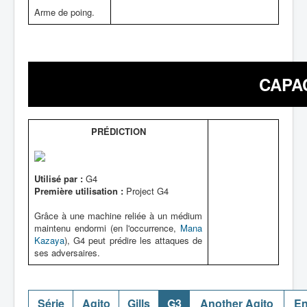
Arme de poing.
CAPA
PRÉDICTION
Utilisé par :
G4
Première utilisation :
Project G4
Grâce à une machine reliée à un médium
maintenu endormi (en l'occurrence,
Mana
Kazaya
), G4 peut prédire les attaques de
ses adversaires.
Série
Agito
Gills
G3
Another Agito
En