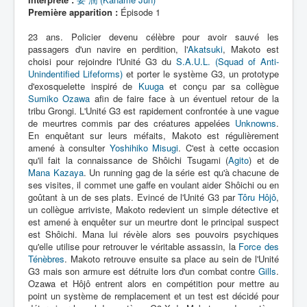
Lexique
Première apparition :
Épisode 1
23 ans. Policier devenu célèbre pour avoir sauvé les
passagers d'un navire en perdition, l'
Akatsuki
, Makoto est
choisi pour rejoindre l'Unité G3 du
S.A.U.L. (Squad of Anti-
Unindentified Lifeforms)
et porter le système G3, un prototype
d'exosquelette inspiré de
Kuuga
et conçu par sa collègue
Sumiko Ozawa
afin de faire face à un éventuel retour de la
tribu Grongi. L'Unité G3 est rapidement confrontée à une vague
de meurtres commis par des créatures appelées
Unknowns
.
En enquêtant sur leurs méfaits, Makoto est régulièrement
amené à consulter
Yoshihiko Misugi
. C'est à cette occasion
qu'il fait la connaissance de Shôichi Tsugami (
Agito
) et de
Mana Kazaya
. Un running gag de la série est qu'à chacune de
ses visites, il commet une gaffe en voulant aider Shôichi ou en
goûtant à un de ses plats. Evincé de l'Unité G3 par
Tôru Hôjô
,
un collègue arriviste, Makoto redevient un simple détective et
est amené à enquêter sur un meurtre dont le principal suspect
est Shôichi. Mana lui révèle alors ses pouvoirs psychiques
qu'elle utilise pour retrouver le véritable assassin, la
Force des
Ténèbres
. Makoto retrouve ensuite sa place au sein de l'Unité
G3 mais son armure est détruite lors d'un combat contre
Gills
.
Ozawa et Hôjô entrent alors en compétition pour mettre au
point un système de remplacement et un test est décidé pour