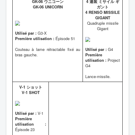
GK-06 ウニコーン
4 連装 ミサイル ギ
GK-06 UNICORN
ガント
4 RENSÔ MISSILE
GIGANT
Quadruple missile
Gigant
Utilisé par :
G3-X
Première utilisation :
Épisode 51
Couteau à lame rétractable fixé au
Utilisé par :
G4
bras gauche.
Première
utilisation :
Project
G4
Lance-missile.
V-1 ショット
V-1 SHOT
Utilisé par :
V-1
Première
utilisation :
Épisode 23