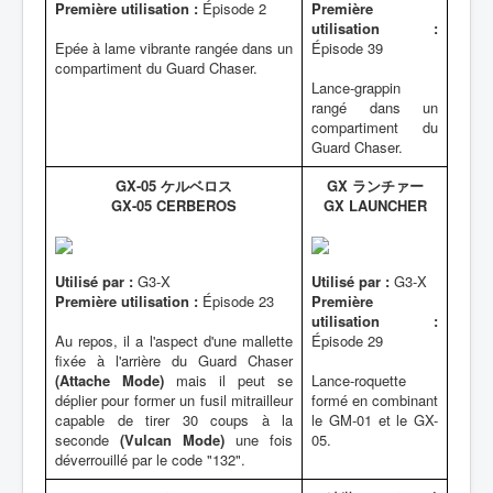
Première utilisation :
Épisode 2
Première
utilisation :
Epée à lame vibrante rangée dans un
Épisode 39
compartiment du Guard Chaser.
Lance-grappin
rangé dans un
compartiment du
Guard Chaser.
GX-05 ケルベロス
GX ランチァー
GX-05 CERBEROS
GX LAUNCHER
Utilisé par :
G3-X
Utilisé par :
G3-X
Première utilisation :
Épisode 23
Première
utilisation :
Au repos, il a l'aspect d'une mallette
Épisode 29
fixée à l'arrière du Guard Chaser
(Attache Mode)
mais il peut se
Lance-roquette
déplier pour former un fusil mitrailleur
formé en combinant
capable de tirer 30 coups à la
le GM-01 et le GX-
seconde
(Vulcan Mode)
une fois
05.
déverrouillé par le code "132".