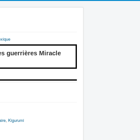
exique
guerrières Miracle
ire
,
Kigurumi