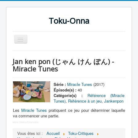
Toku-Onna
Basculer
la
navigation
Accueil
Jan ken pon (じゃん けん ぽん) -
Toku-Actrices
Miracle Tunes
Toku-Critiques
Série :
Miracle Tunes
(2017)
Séries
Épisode(s) :
40
Catégorie(s) :
Référence (Miracle
Films
Tunes)
,
Référence à un jeu
,
Jankenpon
COSAA
Les
Miracle Tunes
pratiquent ce jeu pour déterminer laquelle
va commencer une partie.
Dessins
More Joomla Extensions
Artiste Asperger
Vous êtes ici :
Accueil
Toku-Critiques