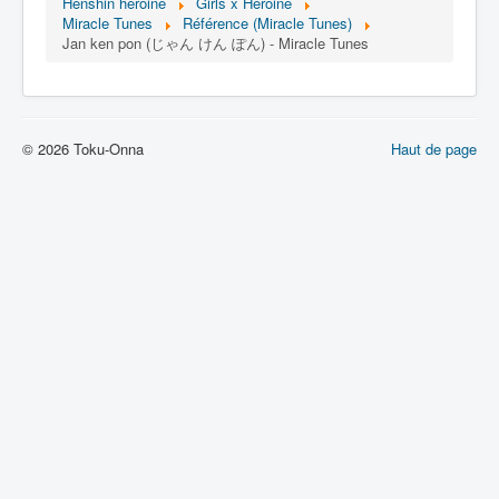
Lexique
Henshin heroine
Girls x Heroine
Miracle Tunes
Référence (Miracle Tunes)
Jan ken pon (じゃん けん ぽん) - Miracle Tunes
Idol senshi Miracle Tunes ! (アイ
ドル 戦士 ミラクル ちゅーんず !) =
Idoles guerrières Miracle Tunes !
© 2026 Toku-Onna
Haut de page
Série
Personnages
Véhicules
Objets
Lieux
Épisodes
Chronologie
Références